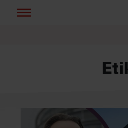
Sök
efter:
Eti