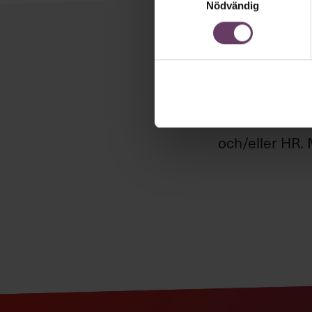
Nödvändig
Håll di
Våra popul
Chefakademin
och/eller HR. 