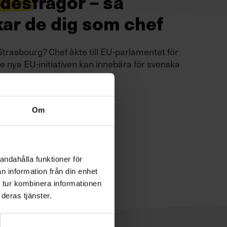
desfrågor – så
ar de dig som chef
Strasbourg? Chef åkte till EU-parlamentet för
de nya EU-initiativen kan innebära för svenska
erksamheter.
Läs mer
Om
andahålla funktioner för
n information från din enhet
 tur kombinera informationen
deras tjänster.