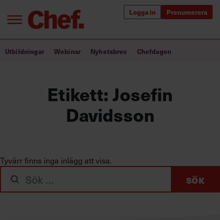
Logga in
Prenumerera
Bra ledare förändrar världen
Utbildningar
Webinar
Nyhetsbrev
Chefdagen
Innehåll från Chef
Etikett:
Josefin
Utbildning för ledare
Davidsson
Chefakademin+
Populära utbildningar
Tyvärr finns inga inlägg att visa.
Sök
Annonsera
efter:
Om oss
Kontakta oss
Kundservice