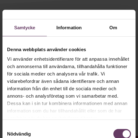
Villkor och policy för
personuppgiftsbehandling
Håll dig uppdaterad med våra
nyhetsbrev!
Samtycke
Information
Om
Sök
efter:
Våra populära nyhetsbrev samlar varje
vecka det bästa från Chef och
Denna webbplats använder cookies
Chefakademin. Ledarskapsnytta och
Vi använder enhetsidentifierare för att anpassa innehållet
och annonserna till användarna, tillhandahålla funktioner
inspiration för dig som är chef, ledare
för sociala medier och analysera vår trafik. Vi
och/eller HR. Missa inget – börja
vidarebefordrar även sådana identifierare och annan
prenumerera idag! Det är helt kostnadsfritt.
information från din enhet till de sociala medier och
Logga in
annons- och analysföretag som vi samarbetar med.
Dessa kan i sin tur kombinera informationen med annan
Prenumerera
JA TACK, JAG VILL HA NYHETSBREV!
information som du har tillhandahållit eller som de har
samlat in när du har använt deras tjänster.
Samtyckesval
Nödvändig