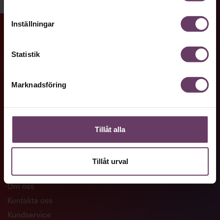
Inställningar
GENVÄGAR
Statistik
Artiklar och reportage
Ledarskapsutbildningar
Marknadsföring
Företagsanpassade utbildningar
Skaffa Chefakademin+
Tillåt alla
KONTAKTA OSS
Tillåt urval
Om oss
Kontakta oss
Kundservice