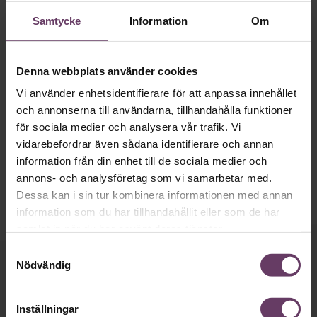
Samtycke
Information
Om
·
Utbildning
Denna webbplats använder cookies
Leda verksamhetsutveckling
Vi använder enhetsidentifierare för att anpassa innehållet
och annonserna till användarna, tillhandahålla funktioner
Utbildning på distans,
25 000 kr
Här får du utforska din roll i verksamhetsutveckling och
för sociala medier och analysera vår trafik. Vi
tillgång till verktyg som hjälper dig att realisera
vidarebefordrar även sådana identifierare och annan
verksamhetens strategi.
Boka nu
information från din enhet till de sociala medier och
annons- och analysföretag som vi samarbetar med.
Dessa kan i sin tur kombinera informationen med annan
information som du har tillhandahållit eller som de har
samlat in när du har använt deras tjänster.
Samtyckesval
Nödvändig
Håll dig uppdaterad med våra
nyhetsbrev!
Inställningar