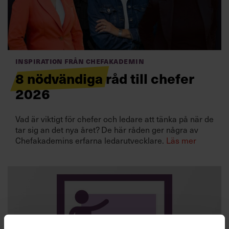
Villkor och policy för
personuppgiftsbehandling
Sök
efter:
Inspiration från Chefakademin
8 nödvändiga råd till chefer
2026
Vad är viktigt för chefer och ledare att tänka på när de
tar sig an det nya året? De här råden ger några av
Chefakademins erfarna ledarutvecklare.
Läs mer
Logga in
Prenumerera