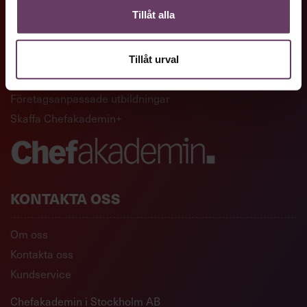
Tillåt alla
GENVÄGAR
Artiklar och reportage
Tillåt urval
Ledarskapsutbildningar
Företagsanpassade utbildningar
Skaffa Chefakademin+
KONTAKTA OSS
Om oss
Kontakta oss
Kundservice
Chefakademin i Stockholm AB