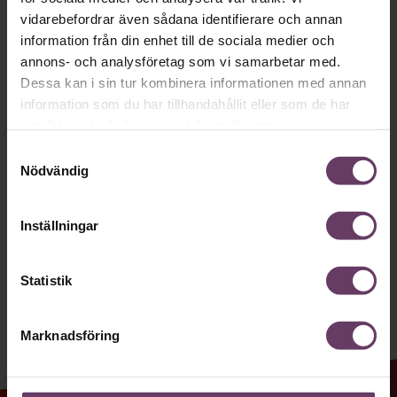
Håll dig uppdaterad med våra
vidarebefordrar även sådana identifierare och annan
information från din enhet till de sociala medier och
nyhetsbrev!
annons- och analysföretag som vi samarbetar med.
Våra populära nyhetsbrev samlar varje
Dessa kan i sin tur kombinera informationen med annan
information som du har tillhandahållit eller som de har
vecka det bästa från Chef och
samlat in när du har använt deras tjänster.
Chefakademin. Ledarskapsnytta och
Samtyckesval
inspiration för dig som är chef, ledare
Nödvändig
och/eller HR. Missa inget – börja
prenumerera idag! Det är helt kostnadsfritt.
Inställningar
Statistik
JA TACK, JAG VILL HA NYHETSBREV!
Marknadsföring