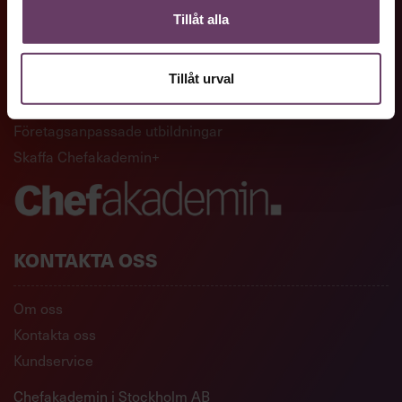
Tillåt alla
GENVÄGAR
Artiklar och reportage
Tillåt urval
Ledarskapsutbildningar
Företagsanpassade utbildningar
Skaffa Chefakademin+
KONTAKTA OSS
Om oss
Kontakta oss
Kundservice
Chefakademin i Stockholm AB