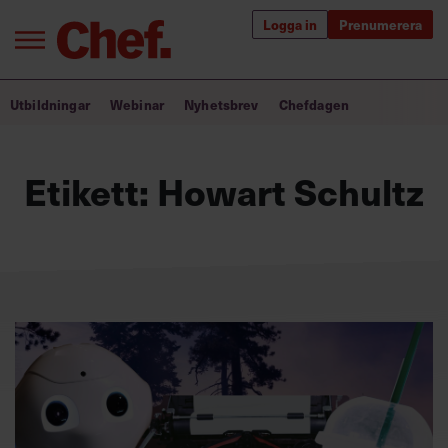
Logga in
Prenumerera
Bra ledare förändrar världen
Utbildningar
Webinar
Nyhetsbrev
Chefdagen
Innehåll från Chef
Etikett:
Howart Schultz
Utbildning för ledare
Chefakademin+
Populära utbildningar
Annonsera
Om oss
Kontakta oss
Kundservice