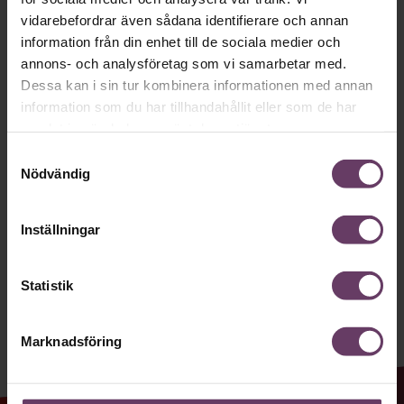
Håll dig uppdaterad med våra
vidarebefordrar även sådana identifierare och annan
information från din enhet till de sociala medier och
nyhetsbrev!
annons- och analysföretag som vi samarbetar med.
Våra populära nyhetsbrev samlar varje
Dessa kan i sin tur kombinera informationen med annan
information som du har tillhandahållit eller som de har
vecka det bästa från Chef och
samlat in när du har använt deras tjänster.
Chefakademin. Ledarskapsnytta och
Samtyckesval
inspiration för dig som är chef, ledare
Nödvändig
och/eller HR. Missa inget – börja
prenumerera idag! Det är helt kostnadsfritt.
Inställningar
Statistik
JA TACK, JAG VILL HA NYHETSBREV!
Marknadsföring