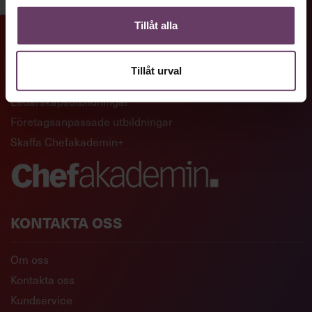
Tillåt alla
GENVÄGAR
Tillåt urval
Artiklar och reportage
Ledarskapsutbildningar
Företagsanpassade utbildningar
Skaffa Chefakademin+
KONTAKTA OSS
Om oss
Kontakta oss
Kundservice