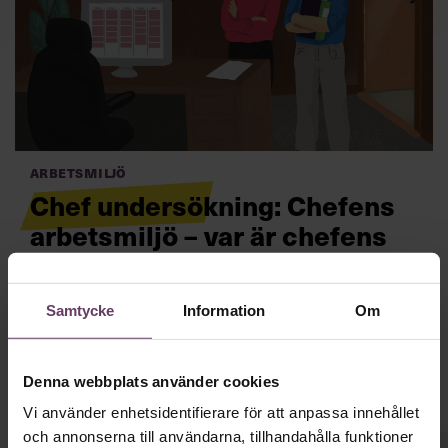
Villkor och policy för
personuppgiftsbehandling
Sök
efter:
Arbetsmiljö
Chef undersökning: Chefens
arbetsmiljö – var är chefens
chef?
Logga in
Samtycke
Information
Om
Cheferna ger tummen upp till sin egen arbetsmiljö.
Enda problemet? Stödet från den egna chefen.
Läs mer
Prenumerera
Denna webbplats använder cookies
Vi använder enhetsidentifierare för att anpassa innehållet
och annonserna till användarna, tillhandahålla funktioner