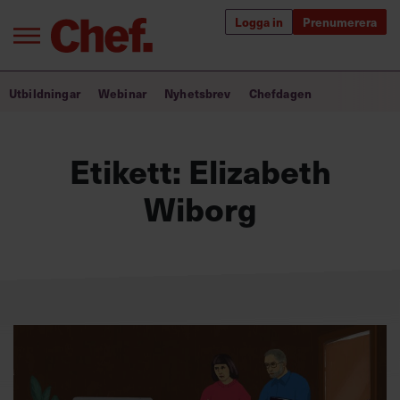
Logga in
Prenumerera
Bra ledare förändrar världen
Utbildningar
Webinar
Nyhetsbrev
Chefdagen
Innehåll från Chef
Etikett:
Elizabeth
Utbildning för ledare
Wiborg
Chefakademin+
Populära utbildningar
Annonsera
Om oss
Kontakta oss
Kundservice