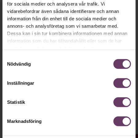
för sociala medier och analysera vår trafik. Vi
vidarebefordrar även sådana identifierare och annan
Håll dig uppdaterad med våra
information från din enhet till de sociala medier och
nyhetsbrev!
annons- och analysföretag som vi samarbetar med.
Dessa kan i sin tur kombinera informationen med annan
Våra populära nyhetsbrev samlar varje
information som du har tillhandahållit eller som de har
vecka det bästa från Chef och
samlat in när du har använt deras tjänster.
Chefakademin. Ledarskapsnytta och
Samtyckesval
Nödvändig
inspiration för dig som är chef, ledare
och/eller HR. Missa inget – börja
Inställningar
prenumerera idag! Det är helt kostnadsfritt.
Statistik
JA TACK, JAG VILL HA NYHETSBREV!
Marknadsföring