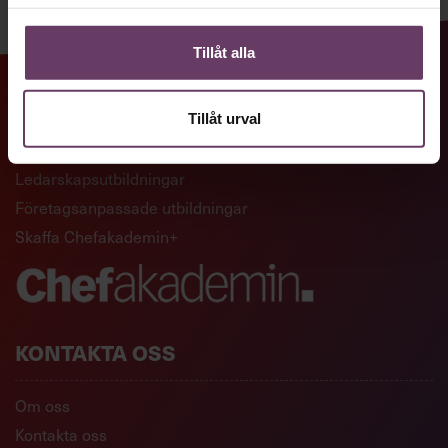
Tillåt alla
GENVÄGAR
Tillåt urval
Artiklar och reportage
Ledarskapsutbildningar
Företagsanpassade utbildningar
Skaffa Chefakademin+
KONTAKTA OSS
Om oss
Kontakta oss