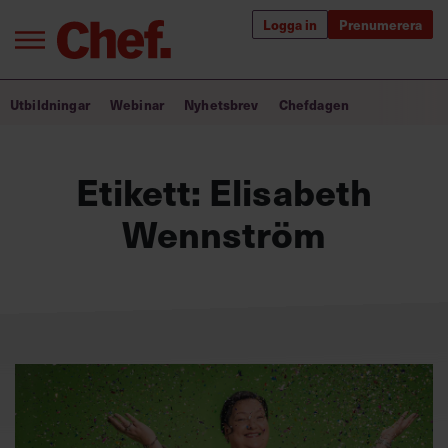
Logga in
Prenumerera
Bra ledare förändrar världen
Utbildningar
Webinar
Nyhetsbrev
Chefdagen
Innehåll från Chef
Etikett:
Elisabeth
Utbildning för ledare
Wennström
Chefakademin+
Populära utbildningar
Annonsera
Om oss
Kontakta oss
Kundservice