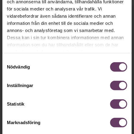
och annonserna till användarna, tillhandahålla funktioner
för sociala medier och analysera vår trafik. Vi
vidarebefordrar även sådana identifierare och annan
information från din enhet till de sociala medier och
Håll dig uppdaterad med våra
annons- och analysföretag som vi samarbetar med.
nyhetsbrev!
Dessa kan i sin tur kombinera informationen med annan
information som du har tillhandahållit eller som de har
Våra populära nyhetsbrev samlar varje
samlat in när du har använt deras tjänster.
vecka det bästa från Chef och
Samtyckesval
Chefakademin. Ledarskapsnytta och
Nödvändig
inspiration för dig som är chef, ledare
och/eller HR. Missa inget – börja
Inställningar
prenumerera idag! Det är helt kostnadsfritt.
Statistik
JA TACK, JAG VILL HA NYHETSBREV!
Marknadsföring