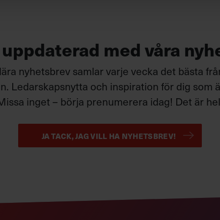
g uppdaterad med våra nyh
ära nyhetsbrev samlar varje vecka det bästa fr
. Ledarskapsnytta och inspiration för dig som är
Missa inget – börja prenumerera idag! Det är helt
JA TACK, JAG VILL HA NYHETSBREV!