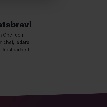
etsbrev!
ån Chef och
 chef, ledare
 kostnadsfritt.