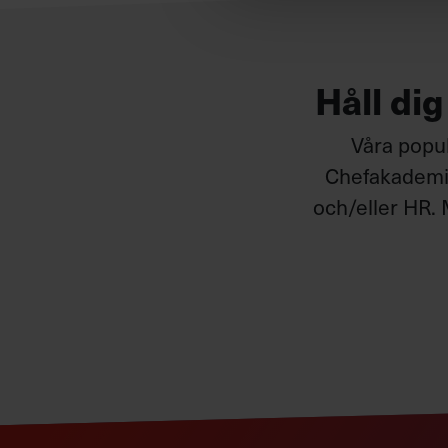
Håll di
Våra popul
Chefakademin
och/eller HR. 