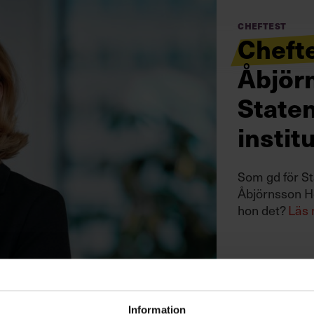
Cheftest
Chefte
Åbjör
State
instit
Som gd för St
Åbjörnsson Ho
hon det?
Läs
Information