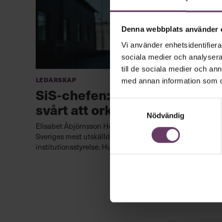
Denna webbplats använder 
Vi använder enhetsidentifierar
sociala medier och analysera 
till de sociala medier och a
Ledarskap
med annan information som du 
SiS-chefen: ”Det kan vara
Samtyckesval
svårt att orka”
Nödvändig
Elisabet Åbjörnsson Hollmark är generaldirektör för
Sveriges mest utskällda myndighet SiS, Statens
institutionsstyrelse. Hur orkar hon?