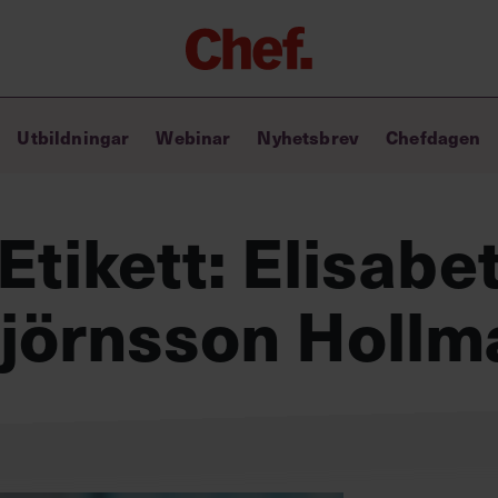
Chefakademin+
Utbildningar
Webinar
Nyhetsbrev
Chefdagen
Lyft ditt ledarskap med C+
Masterclass
Verktyg i vardagen
Etikett:
Elisabe
Ledarskapsbiblioteket
Ledarskapstest
Chef GPT – din chefsassistent i
jörnsson Hollm
fickan