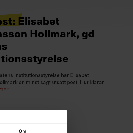
st: Elisabet
nsson Hollmark, gd
ns
utionsstyrelse
atens Institutionsstyrelse har Elisabet
llmark en minst sagt utsatt post. Hur klarar
 mer
Om