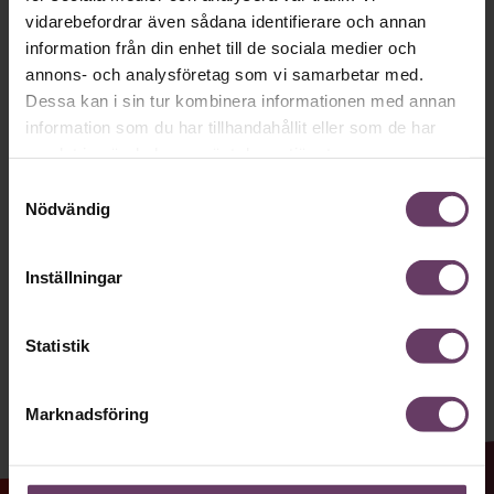
Håll dig uppdaterad med våra
vidarebefordrar även sådana identifierare och annan
nyhetsbrev!
information från din enhet till de sociala medier och
annons- och analysföretag som vi samarbetar med.
Våra populära nyhetsbrev samlar varje
Dessa kan i sin tur kombinera informationen med annan
information som du har tillhandahållit eller som de har
vecka det bästa från Chef och
samlat in när du har använt deras tjänster.
Chefakademin. Ledarskapsnytta och
Samtyckesval
inspiration för dig som är chef, ledare
Nödvändig
och/eller HR. Missa inget – börja
prenumerera idag! Det är helt kostnadsfritt.
Inställningar
Statistik
JA TACK, JAG VILL HA NYHETSBREV!
Marknadsföring