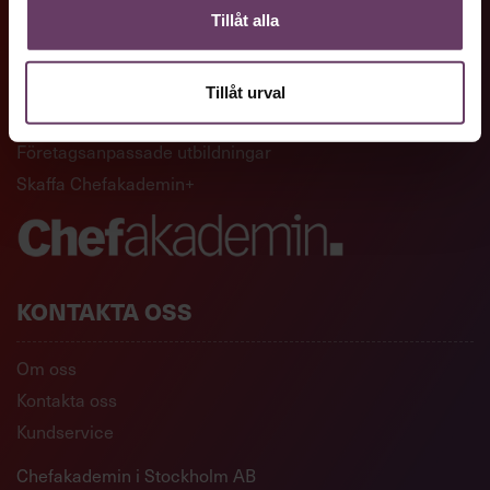
Tillåt alla
GENVÄGAR
Artiklar och reportage
Tillåt urval
Ledarskapsutbildningar
Företagsanpassade utbildningar
Skaffa Chefakademin+
KONTAKTA OSS
Om oss
Kontakta oss
Kundservice
Chefakademin i Stockholm AB