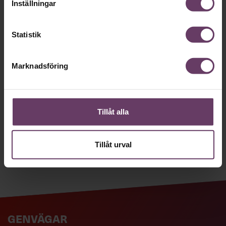
nyhetsbrev!
Inställningar
Våra populära nyhetsbrev samlar varje
Statistik
vecka det bästa från Chef och
Chefakademin. Ledarskapsnytta och
Marknadsföring
inspiration för dig som är chef, ledare
och/eller HR. Missa inget – börja
prenumerera idag! Det är helt kostnadsfritt.
Tillåt alla
JA TACK, JAG VILL HA NYHETSBREV!
Tillåt urval
GENVÄGAR