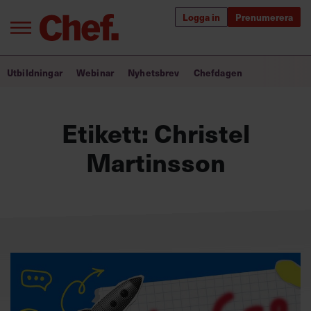
Logga in
Prenumerera
Bra ledare förändrar världen
Utbildningar
Webinar
Nyhetsbrev
Chefdagen
Innehåll från Chef
Etikett:
Christel
Utbildning för ledare
Martinsson
Chefakademin+
Populära utbildningar
Annonsera
Om oss
Kontakta oss
Kundservice