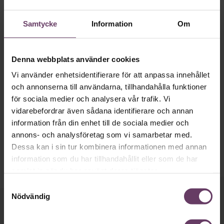
Samtycke
Information
Om
Denna webbplats använder cookies
Hälsa
Vi använder enhetsidentifierare för att anpassa innehållet
”Du kan inte sjukskriva dig för att
och annonserna till användarna, tillhandahålla funktioner
hunden dött”
för sociala medier och analysera vår trafik. Vi
Sjuktalen i Skaraborg är bland de högsta i Sverige. Nu gör
vidarebefordrar även sådana identifierare och annan
Samordningsförbundet en förebyggande utbildningsinsats
information från din enhet till de sociala medier och
för chefer och läkare.
annons- och analysföretag som vi samarbetar med.
Dessa kan i sin tur kombinera informationen med annan
information som du har tillhandahållit eller som de har
samlat in när du har använt deras tjänster.
Samtyckesval
Nödvändig
Håll dig uppdaterad med våra