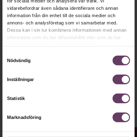
för sociala medier och analysera vår trafik. Vi
vidarebefordrar även sådana identifierare och annan
Håll dig uppdaterad med våra
information från din enhet till de sociala medier och
nyhetsbrev!
annons- och analysföretag som vi samarbetar med.
Dessa kan i sin tur kombinera informationen med annan
Våra populära nyhetsbrev samlar varje
information som du har tillhandahållit eller som de har
vecka det bästa från Chef och
samlat in när du har använt deras tjänster.
Chefakademin. Ledarskapsnytta och
Samtyckesval
inspiration för dig som är chef, ledare
Nödvändig
och/eller HR. Missa inget – börja
prenumerera idag! Det är helt kostnadsfritt.
Inställningar
Statistik
JA TACK, JAG VILL HA NYHETSBREV!
Marknadsföring