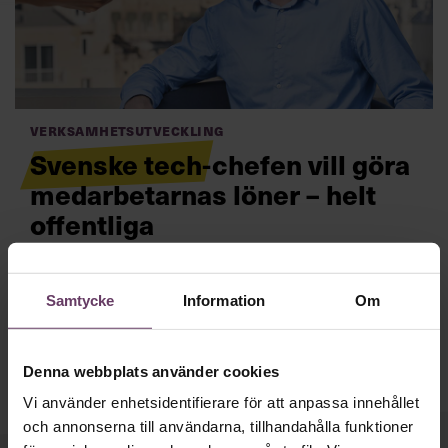
Villkor och policy för
personuppgiftsbehandling
Sök
efter:
Verksamhetsutveckling
Svenske tech-chefen vill göra
medarbetarnas löner – helt
offentliga
Erik Bergman, entreprenören bakom Great.com, vill gå
ett steg längre när det kommer till lönetransparens.
Logga in
Samtycke
Information
Om
Läs mer
Prenumerera
Denna webbplats använder cookies
Vi använder enhetsidentifierare för att anpassa innehållet
och annonserna till användarna, tillhandahålla funktioner