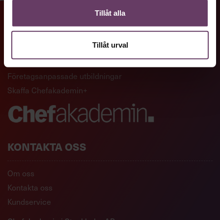
Tillåt alla
GENVÄGAR
Tillåt urval
Artiklar och reportage
Ledarskapsutbildningar
Företagsanpassade utbildningar
Skaffa Chefakademin+
KONTAKTA OSS
Om oss
Kontakta oss
Kundservice