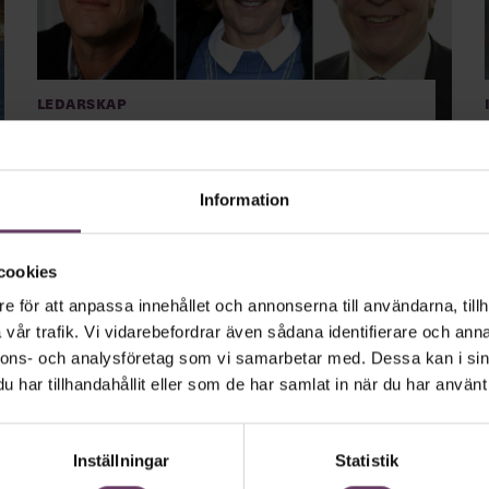
Ledarskap
Informella ledare i kris: Så
ger de oss hopp
Information
I svåra lägen händer det att tidigare okända ledare
kliver fram och tar ett stort ansvar. Just nu lägger vi vårt
skälvande hopp i händerna på en tidigare okänd
cookies
statsepidemiolog med halvskrynkliga kläder, skriver
Chefs webbredaktör Sanna Gustavsson i en krönika.
e för att anpassa innehållet och annonserna till användarna, tillh
vår trafik. Vi vidarebefordrar även sådana identifierare och anna
nnons- och analysföretag som vi samarbetar med. Dessa kan i sin
har tillhandahållit eller som de har samlat in när du har använt 
Inställningar
Statistik