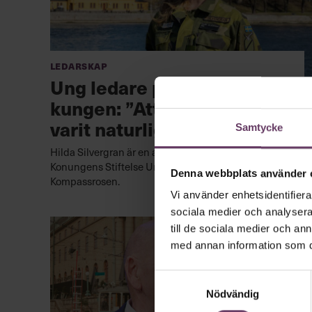
Ledarskap
Ung ledare prisas av
kungen: ”Att leda har alltid
varit naturligt för mig”
Samtycke
Hilda Silvergran är en av årets fem stipendiater när
Konungens Stiftelse Ungt Ledarskap delar ut
Denna webbplats använder 
Kompassrosen.
Vi använder enhetsidentifierar
sociala medier och analysera 
till de sociala medier och a
med annan information som du 
Samtyckesval
Nödvändig