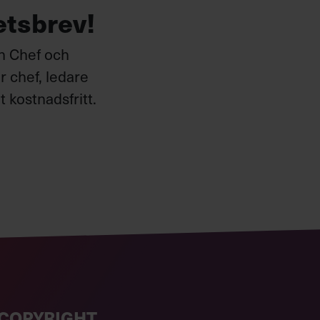
etsbrev!
ån Chef och
 chef, ledare
 kostnadsfritt.
COPYRIGHT