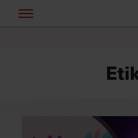
Sök
efter:
Eti