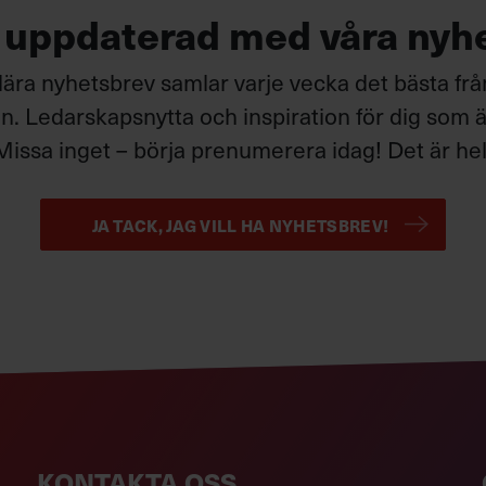
g uppdaterad med våra nyh
ära nyhetsbrev samlar varje vecka det bästa fr
. Ledarskapsnytta och inspiration för dig som är
Missa inget – börja prenumerera idag! Det är helt
JA TACK, JAG VILL HA NYHETSBREV!
KONTAKTA OSS