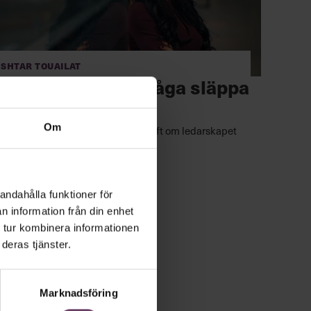
Ishtar Touailat
Ishtar Touailat: ”Våga släppa
fram stjärnorna”
Om
Hur många fler talanger vi hade haft om ledarskapet
såg annorlunda ut?
andahålla funktioner för
n information från din enhet
 tur kombinera informationen
deras tjänster.
Marknadsföring