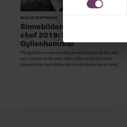
Beslutsfattande
Sinnebilden av en svensk
chef 2019: PG
Gyllenhammar
PG Gyllenhammar kanske var som hetast på 80-talet
och i början av 90-talet. Men trots det är den förre
Volvochefen flest tänker på när de tänker på en chef,
visar en ny undersökning.