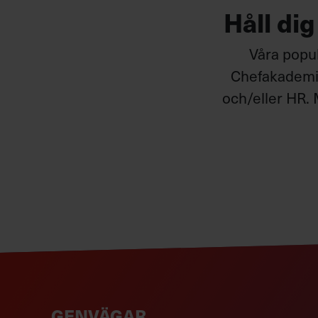
Håll di
Våra popul
Chefakademin
och/eller HR. 
GENVÄGAR