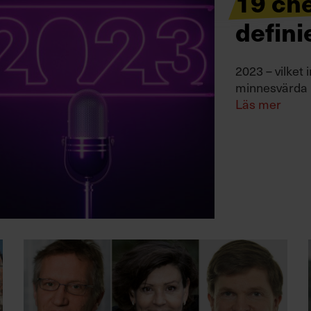
19 ch
defini
2023 – vilket 
minnesvärda 
Läs mer