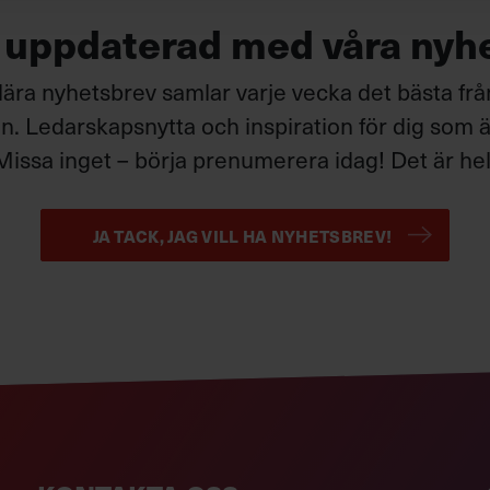
g uppdaterad med våra nyh
ära nyhetsbrev samlar varje vecka det bästa fr
. Ledarskapsnytta och inspiration för dig som är
Missa inget – börja prenumerera idag! Det är helt
JA TACK, JAG VILL HA NYHETSBREV!