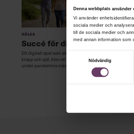
Denna webbplats använder 
Vi använder enhetsidentifierar
sociala medier och analysera 
till de sociala medier och a
Hälsa
med annan information som du 
Succé för digital friskvård
Ett digitalt spel som aktiverar medarbetarna, både till
Samtyckesval
kropp och själ, blev ett lyckat sätt att bryta isoleringen
Nödvändig
under pandemins många månader av distansarbete.