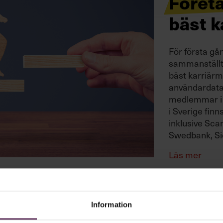
Föret
bäst k
För första gå
sammanställt 
bäst karriärm
användardata 
medlemmar i 
i Sverige fin
inklusive Scan
Swedbank, S
Läs mer
Information