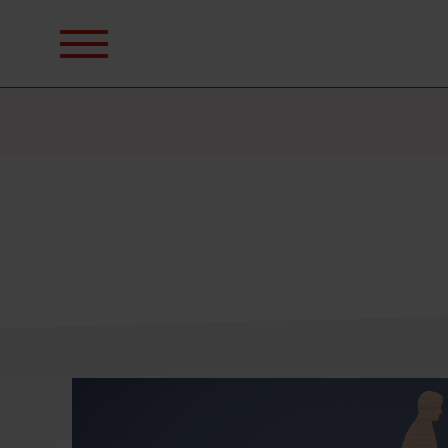
Sök
efter: