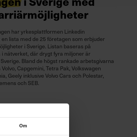
agen i Sverige med
arriärmöjligheter
ngen har yrkesplattformen Linkedin
en lista med de 25 företagen som erbjuder
öjligheter i Sverige. Listan baseras på
i nätverket, där drygt fyra miljoner är
Sverige. Bland de högst rankade arbetsgivarna
ns Volvo, Capgemini, Tetra Pak, Volkswagen
ia, Geely inklusive Volvo Cars och Polestar,
iemens och SEB.
Om