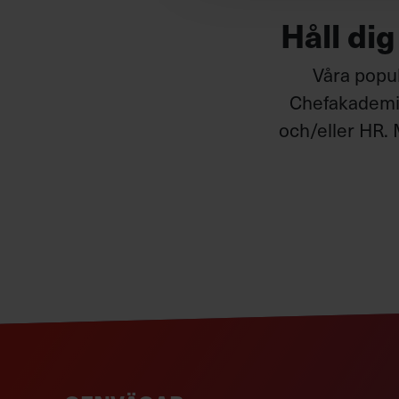
Håll di
Våra popul
Chefakademin
och/eller HR. 