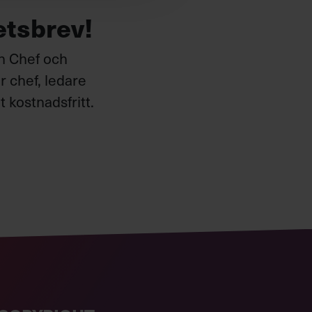
etsbrev!
ån Chef och
 chef, ledare
 kostnadsfritt.