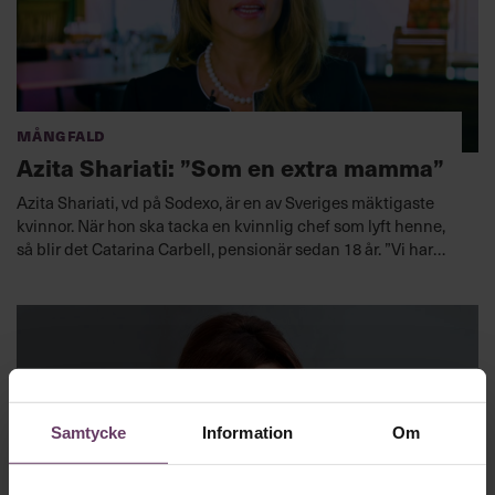
Mångfald
Azita Shariati: ”Som en extra mamma”
Azita Shariati, vd på Sodexo, är en av Sveriges mäktigaste
kvinnor. När hon ska tacka en kvinnlig chef som lyft henne,
så blir det Catarina Carbell, pensionär sedan 18 år. ”Vi har
fortfarande kontakt. Hon är som en extra mamma för mig.”
Samtycke
Information
Om