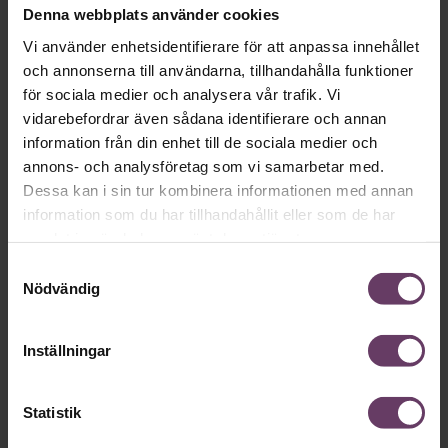
Denna webbplats använder cookies
Hållbarhet
Azita Shariati: 9 ögonblick som gjorde
Vi använder enhetsidentifierare för att anpassa innehållet
min karriär
och annonserna till användarna, tillhandahålla funktioner
för sociala medier och analysera vår trafik. Vi
Hon är hyllad för sitt mångfaldsarbete, flerfaldigt prisad och
vidarebefordrar även sådana identifierare och annan
utnämnd till Sveriges mäktigaste näringslivskvinna. Men
information från din enhet till de sociala medier och
resan hit har varit långt ifrån enkel. Chef fick en exklusiv
annons- och analysföretag som vi samarbetar med.
intervju med Sodexos vd Azita Shariati inför bok­släppet av
biografin och ledarskaps­boken Hela bilden nu.
Dessa kan i sin tur kombinera informationen med annan
information som du har tillhandahållit eller som de har
samlat in när du har använt deras tjänster.
Samtyckesval
Nödvändig
Inställningar
Mångfald
Statistik
Azita Shariati om mångfald: ”Det som