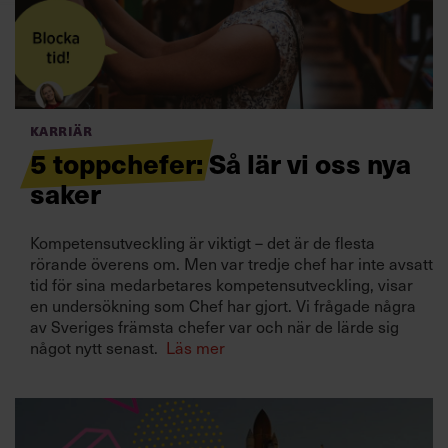
Villkor och policy för
personuppgiftsbehandling
Sök
efter:
Karriär
5 toppchefer: Så lär vi oss nya
saker
Kompetensutveckling är viktigt – det är de flesta
rörande överens om. Men var tredje chef har inte avsatt
tid för sina medarbetares kompetensutveckling, visar
Logga in
en undersökning som Chef har gjort. Vi frågade några
av Sveriges främsta chefer var och när de lärde sig
Prenumerera
något nytt senast.
Läs mer