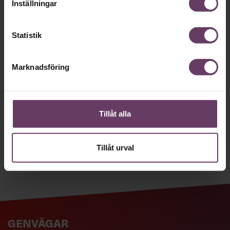
nyhetsbrev!
Inställningar
Våra populära nyhetsbrev samlar varje
Statistik
vecka det bästa från Chef och
Chefakademin. Ledarskapsnytta och
Marknadsföring
inspiration för dig som är chef, ledare
och/eller HR. Missa inget – börja
prenumerera idag! Det är helt kostnadsfritt.
Tillåt alla
JA TACK, JAG VILL HA NYHETSBREV!
Tillåt urval
GENVÄGAR