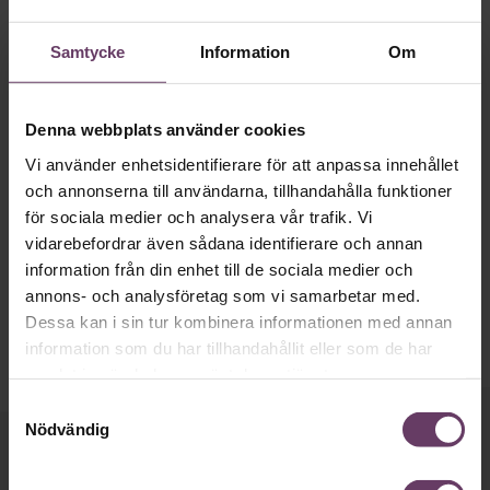
Samtycke
Information
Om
Denna webbplats använder cookies
Konflikthantering
Vi använder enhetsidentifierare för att anpassa innehållet
4 råd: Så tar du emot kritik från
och annonserna till användarna, tillhandahålla funktioner
kollegan – utan att skapa drama
för sociala medier och analysera vår trafik. Vi
Att få kritik ingår i en chefsposition. Men hur hanterar du
vidarebefordrar även sådana identifierare och annan
den? Här är 4 knep från psykologen Åsa Kruses senaste bok
information från din enhet till de sociala medier och
om hur du du hanterar konflikten – utan att det blir dramatik.
annons- och analysföretag som vi samarbetar med.
Dessa kan i sin tur kombinera informationen med annan
information som du har tillhandahållit eller som de har
samlat in när du har använt deras tjänster.
Samtyckesval
Nödvändig
Håll dig uppdaterad med våra