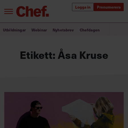
Logga in
Prenumerera
Bra ledare förändrar världen
Utbildningar
Webinar
Nyhetsbrev
Chefdagen
Innehåll från Chef
Etikett:
Åsa Kruse
Utbildning för ledare
Chefakademin+
Populära utbildningar
Annonsera
Om oss
Kontakta oss
Kundservice