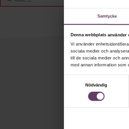
efter:
Samtycke
Denna webbplats använder 
Vi använder enhetsidentifierar
sociala medier och analysera 
till de sociala medier och a
Håll di
med annan information som du 
Våra popul
Samtyckesval
Chefakademin
Nödvändig
och/eller HR. 