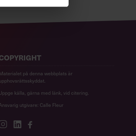
COPYRIGHT
Materialet på denna webbplats är
upphovsrättsskyddat.
Uppge källa, gärna med länk, vid citering.
Ansvarig utgivare: Calle Fleur