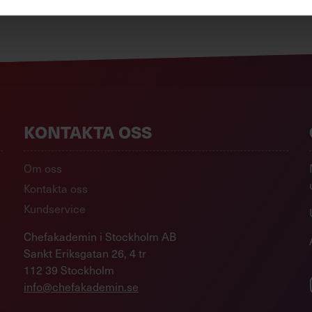
KONTAKTA OSS
Om oss
Kontakta oss
Kundservice
Chefakademin i Stockholm AB
Sankt Eriksgatan 26, 4 tr
112 39 Stockholm
info@chefakademin.se