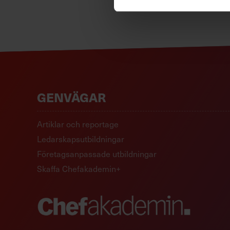
GENVÄGAR
Artiklar och reportage
Ledarskapsutbildningar
Företagsanpassade utbildningar
Skaffa Chefakademin+