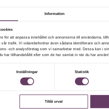
Information
cookies
e för att anpassa innehållet och annonserna till användarna, tillh
vår trafik. Vi vidarebefordrar även sådana identifierare och anna
nnons- och analysföretag som vi samarbetar med. Dessa kan i sin
g uppdaterad med våra nyh
har tillhandahållit eller som de har samlat in när du har använt 
ära nyhetsbrev samlar varje vecka det bästa fr
. Ledarskapsnytta och inspiration för dig som är
Inställningar
Statistik
Missa inget – börja prenumerera idag! Det är helt
JA TACK, JAG VILL HA NYHETSBREV!
Tillåt urval