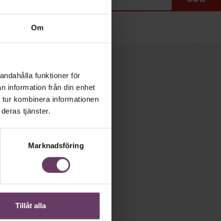
Om
andahålla funktioner för
n information från din enhet
 tur kombinera informationen
etsbrev!
deras tjänster.
ån Chef och
 chef, ledare
Marknadsföring
 kostnadsfritt.
Tillåt alla