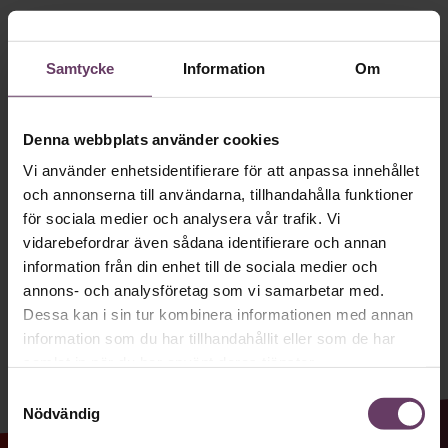
Håll dig uppdaterad med våra
Villkor och policy för
personuppgiftsbehandling
nyhetsbrev!
Samtycke
Information
Om
Våra populära nyhetsbrev samlar varje
Sök
vecka det bästa från Chef och
efter:
Denna webbplats använder cookies
Chefakademin. Ledarskapsnytta och
Vi använder enhetsidentifierare för att anpassa innehållet
inspiration för dig som är chef, ledare
och annonserna till användarna, tillhandahålla funktioner
och/eller HR. Missa inget – börja
för sociala medier och analysera vår trafik. Vi
prenumerera idag! Det är helt kostnadsfritt.
vidarebefordrar även sådana identifierare och annan
information från din enhet till de sociala medier och
annons- och analysföretag som vi samarbetar med.
Logga in
JA TACK, JAG VILL HA NYHETSBREV!
Dessa kan i sin tur kombinera informationen med annan
information som du har tillhandahållit eller som de har
Prenumerera
samlat in när du har använt deras tjänster.
Samtyckesval
Nödvändig