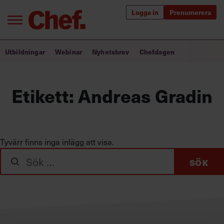
Logga in
Prenumerera
Bra ledare förändrar världen
Utbildningar
Webinar
Nyhetsbrev
Chefdagen
Innehåll från Chef
Etikett:
Andreas Gradin
Utbildning för ledare
Chefakademin+
Populära utbildningar
Tyvärr finns inga inlägg att visa.
Sök
efter:
Annonsera
Om oss
Kontakta oss
Kundservice