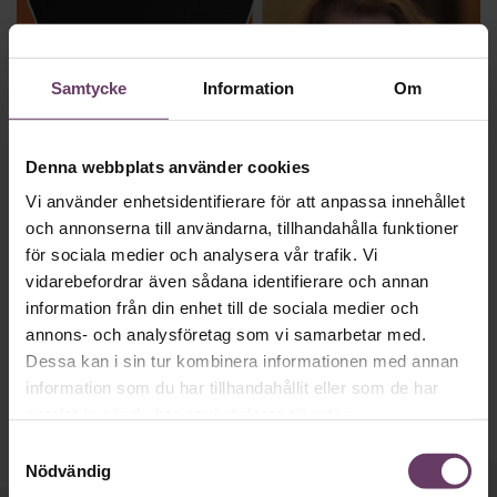
Samtycke
Information
Om
Denna webbplats använder cookies
Vi använder enhetsidentifierare för att anpassa innehållet
Kommunikation
och annonserna till användarna, tillhandahålla funktioner
Experten: Kollega som näthatar – här
för sociala medier och analysera vår trafik. Vi
drar du gränsen
vidarebefordrar även sådana identifierare och annan
Krocken i sociala medier uppstår när arbetsgivarens intresse
information från din enhet till de sociala medier och
är ett annat än den anställdes inlägg. Det menar Paula
annons- och analysföretag som vi samarbetar med.
Hogéus, expert inom arbetsrätt.
Dessa kan i sin tur kombinera informationen med annan
information som du har tillhandahållit eller som de har
samlat in när du har använt deras tjänster.
Samtyckesval
Nödvändig