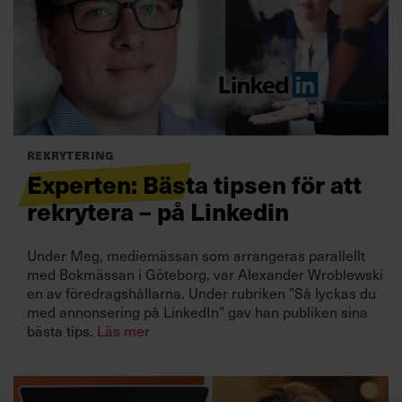
Villkor och policy för
personuppgiftsbehandling
Sök
efter:
Rekrytering
Experten: Bästa tipsen för att
rekrytera – på Linkedin
Under Meg, mediemässan som arrangeras parallellt
Logga in
med Bokmässan i Göteborg, var Alexander Wroblewski
en av föredragshållarna. Under rubriken ”Så lyckas du
Prenumerera
med annonsering på LinkedIn” gav han publiken sina
bästa tips.
Läs mer