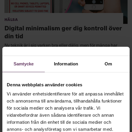
Hälsa
Digital minimalism ger dig kontroll över
din tid
Ny teknik är i sig varken bra eller dålig, men för många har
skärmanvändandet blivit något som försämrar livet snarare
än tvärtom. Det ställer sig i vägen för lugn, fokus, glädje och
sunt beslutsfattande — allt nödvändiga delar av ett
Samtycke
Information
Om
framgångsrikt chefsskap, både på och utanför jobbet.
Denna webbplats använder cookies
Vi använder enhetsidentifierare för att anpassa innehållet
och annonserna till användarna, tillhandahålla funktioner
för sociala medier och analysera vår trafik. Vi
vidarebefordrar även sådana identifierare och annan
information från din enhet till de sociala medier och
annons- och analysföretag som vi samarbetar med.