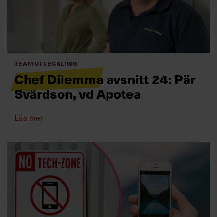
Villkor och policy för
personuppgiftsbehandling
Sök
efter:
Teamutveckling
Chef Dilemma avsnitt 24: Pär
Svärdson, vd Apotea
Läs mer
Logga in
Prenumerera