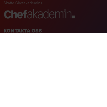
Skaffa Chefakademin+
KONTAKTA OSS
Om oss
Kontakta oss
Kundservice
Chefakademin i Stockholm AB
Sankt Eriksgatan 26, 4 tr
112 39 Stockholm
info@chefakademin.se
COPYRIGHT