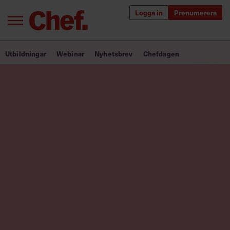
Logga in
Prenumerera
Bra ledare förändrar världen
Utbildningar
Webinar
Nyhetsbrev
Chefdagen
Innehåll från Chef
Utbildning för ledare
Chefakademin+
Populära utbildningar
Annonsera
Om oss
Kontakta oss
Kundservice