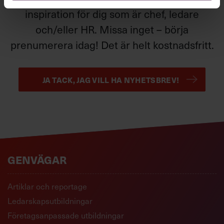
inspiration för dig som är chef, ledare
och/eller HR. Missa inget – börja
prenumerera idag! Det är helt kostnadsfritt.
JA TACK, JAG VILL HA NYHETSBREV!
GENVÄGAR
Artiklar och reportage
Ledarskapsutbildningar
Företagsanpassade utbildningar