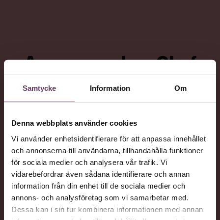
Villkor och policy för
personuppgiftsbehandling
Sök
Annonsera hos Chef
efter:
Samtycke
Information
Om
TILL ANNONSPORTALEN
Denna webbplats använder cookies
Vi använder enhetsidentifierare för att anpassa innehållet
Logga in
och annonserna till användarna, tillhandahålla funktioner
för sociala medier och analysera vår trafik. Vi
Prenumerera
vidarebefordrar även sådana identifierare och annan
information från din enhet till de sociala medier och
annons- och analysföretag som vi samarbetar med.
Dessa kan i sin tur kombinera informationen med annan