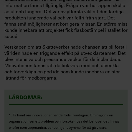
information fanns tillgänglig. Frågan var hur appen skulle
se ut och fungera. Det var av yttersta vikt att den färdiga
pro­dukten fungerade väl och var fel­fri från start. Det
fanns små möjligheter att korrigera missar. En större miss
kunde innebära att projektet fick fiasko­stämpel i stället för
succé.
Vetskapen om att Skatteverket hade chansen att bli först i
världen hade en triggande effekt på utvecklarteamet. Det
blev intensiva och pressande veckor för de inblandade.
Motivationen fanns i att de fick vara med och utveckla
och förverkliga en god idé som kunde innebära en stor
lättnad för medborgarna.
LÄRDOMAR:
1. Ta hand om innovationer när de föds i vardagen. Om någon i en
organisation ser ett problem och försöker lösa det behöver det finnas
chefer som uppmuntrar, ser och ger utrymme för att gå vidare.