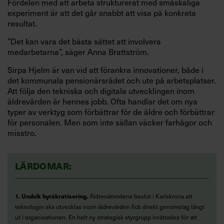
Fördelen med att arbeta strukturerat med småskaliga
experiment är att det går snabbt att visa på konkreta
resultat.
”Det kan vara det bästa sättet att involvera
medarbetarna”, säger Anna Brattström.
Sirpa Hjelm är van vid att förankra innovationer, både i
det kommunala pensionärsrådet och ute på arbetsplatser.
Att följa den tekniska och digitala utvecklingen inom
äldrevården är hennes jobb. Ofta handlar det om nya
typer av verktyg som förbättrar för de äldre och förbättrar
för personalen. Men som inte sällan väcker farhågor och
misstro.
LÄRDOMAR:
1. Undvik byråkratisering.
Äldrenämndens beslut i Karlskrona att
teknologin ska utvecklas inom äldrevården fick direkt genomslag långt
ut i organisationen. En helt ny strategisk styrgrupp inrättades för att