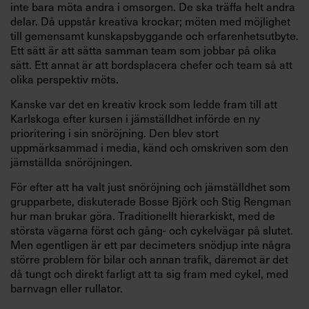
inte bara möta andra i omsorgen. De ska träffa helt andra
delar. Då uppstår kreativa krockar; möten med möjlighet
till gemensamt kunskapsbyggande och erfarenhetsutbyte.
Ett sätt är att sätta samman team som jobbar på olika
sätt. Ett annat är att bordsplacera chefer och team så att
olika perspektiv möts.
Kanske var det en kreativ krock som ledde fram till att
Karlskoga efter kursen i jämställdhet införde en ny
prioritering i sin snöröjning. Den blev stort
uppmärksammad i media, känd och omskriven som den
jämställda snöröjningen.
För efter att ha valt just snöröjning och jämställdhet som
grupparbete, diskuterade Bosse Björk och Stig Rengman
hur man brukar göra. Traditionellt hierarkiskt, med de
största vägarna först och gång- och cykelvägar på slutet.
Men egentligen är ett par decimeters snödjup inte några
större problem för bilar och annan trafik, däremot är det
då tungt och direkt farligt att ta sig fram med cykel, med
barnvagn eller rullator.