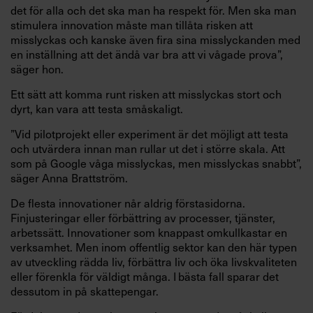
det för alla och det ska man ha respekt för. Men ska man
stimulera innovation måste man tillåta risken att
misslyckas och kanske även fira sina misslyckanden med
en inställning att det ändå var bra att vi vågade prova”,
säger hon.
Ett sätt att komma runt risken att misslyckas stort och
dyrt, kan vara att testa småskaligt.
”Vid pilotprojekt eller experiment är det möjligt att testa
och utvärdera innan man rullar ut det i större skala. Att
som på Google våga misslyckas, men misslyckas snabbt”,
säger Anna Brattström.
De flesta innovationer når aldrig förstasidorna.
Finjusteringar eller förbättring av processer, tjänster,
arbetssätt. Innovationer som knappast omkullkastar en
verksamhet. Men inom offentlig sektor kan den här typen
av utveckling rädda liv, förbättra liv och öka livskvaliteten
eller förenkla för väldigt många. I bästa fall sparar det
dessutom in på skattepengar.