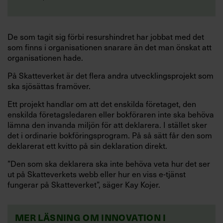
De som tagit sig förbi resurshindret har jobbat med det
som finns i organi­sationen snarare än det man önskat att
organisationen hade.
På Skatteverket är det flera andra utvecklingsprojekt som
ska sjösättas framöver.
Ett projekt handlar om att det enskilda företaget, den
enskilda före­tagsledaren eller bokföraren inte ska behöva
lämna den invanda miljön för att deklarera. I stället sker
det i ordinarie bokföringsprogram. På så sätt får den som
deklarerat ett kvitto på sin deklaration direkt.
”Den som ska deklarera ska inte behöva veta hur det ser
ut på Skatteverkets webb eller hur en viss e-tjänst
fungerar på Skatteverket”, säger Kay Kojer.
MER LÄSNING OM INNOVATION I