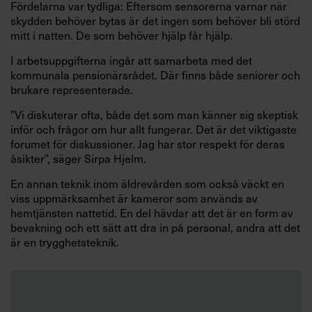
Fördelarna var tydliga: Eftersom sensorerna varnar när
skydden behöver bytas är det ingen som behöver bli störd
mitt i natten. De som behöver hjälp får hjälp.
I arbetsuppgifterna ingår att samarbeta med det
kommunala pensionärsrådet. Där finns både seniorer och
brukare representerade.
”Vi diskuterar ofta, både det som man känner sig skeptisk
inför och frågor om hur allt fungerar. Det är det viktigaste
forumet för diskussioner. Jag har stor respekt för deras
åsikter”, säger Sirpa Hjelm.
En annan teknik inom äldrevården som också väckt en
viss uppmärksamhet är kameror som används av
hemtjänsten nattetid. En del hävdar att det är en form av
bevakning och ett sätt att dra in på personal, andra att det
är en trygghetsteknik.