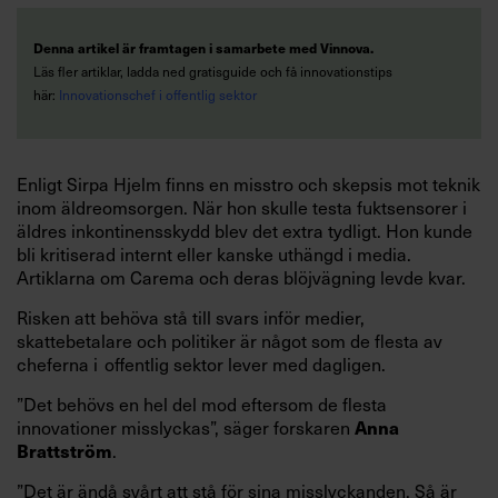
Denna artikel är framtagen i samarbete med Vinnova.
Läs fler artiklar, ladda ned gratisguide och få innovationstips
här:
Innovationschef i offentlig sektor
Enligt Sirpa Hjelm finns en misstro och skepsis mot teknik
inom äldreomsorgen. När hon skulle testa fuktsensorer i
äldres inkontinensskydd blev det extra tydligt. Hon kunde
bli kritiserad internt eller kanske uthängd i media.
Artiklarna om Carema och deras blöjvägning levde kvar.
Risken att behöva stå till svars inför medier,
skattebetalare och politiker är något som de flesta av
cheferna i offentlig sektor lever med dagligen.
”Det behövs en hel del mod eftersom de flesta
innovationer misslyckas”, säger forskaren
Anna
.
Brattström
”Det är ändå svårt att stå för sina misslyckanden. Så är