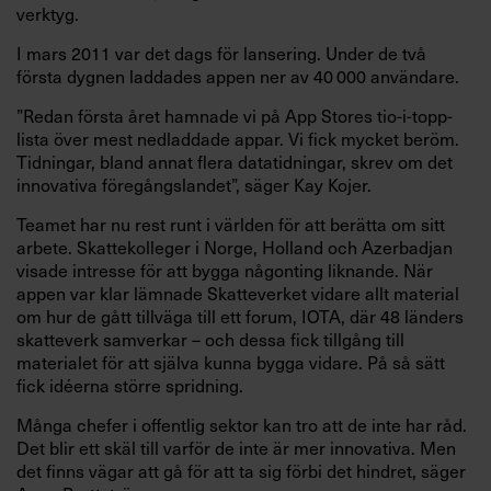
verktyg.
I mars 2011 var det dags för lansering. Under de två
första dygnen laddades appen ner av 40 000 användare.
”Redan första året hamnade vi på App Stores tio-i-topp-
lista över mest nedladdade appar. Vi fick mycket beröm.
Tidningar, bland annat flera datatidningar, skrev om det
innovativa föregångslandet”, säger Kay Kojer.
Teamet har nu rest runt i världen för att berätta om sitt
arbete. Skattekolleger i Norge, Holland och Azerbadjan
visade intresse för att bygga någonting liknande. När
appen var klar lämnade Skatteverket vidare allt material
om hur de gått tillväga till ett forum, IOTA, där 48 länders
skatteverk samverkar – och dessa fick tillgång till
materialet för att själva kunna bygga vidare. På så sätt
fick idéerna större spridning.
Många chefer i offentlig sektor kan tro att de inte har råd.
Det blir ett skäl till varför de inte är mer innovativa. Men
det finns vägar att gå för att ta sig förbi det hindret, säger