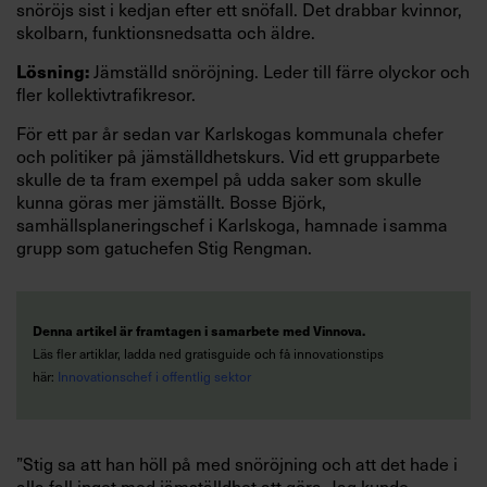
snöröjs sist i kedjan efter ett snöfall. Det drabbar kvinnor,
skolbarn, funktionsnedsatta och äldre.
Jämställd snöröjning. Leder till färre olyckor och
Lösning:
fler kollektivtrafikresor.
För ett par år sedan var Karlskogas kommunala chefer
och politiker på jämställdhetskurs. Vid ett grupparbete
skulle de ta fram exempel på udda saker som skulle
kunna göras mer jämställt. Bosse Björk,
samhällsplaneringschef i Karlskoga, hamnade i samma
grupp som gatuchefen Stig Rengman.
Denna artikel är framtagen i samarbete med Vinnova.
Läs fler artiklar, ladda ned gratisguide och få innovationstips
här:
Innovationschef i offentlig sektor
”Stig sa att han höll på med snöröjning och att det hade i
alla fall inget med jämställdhet att göra. Jag kunde