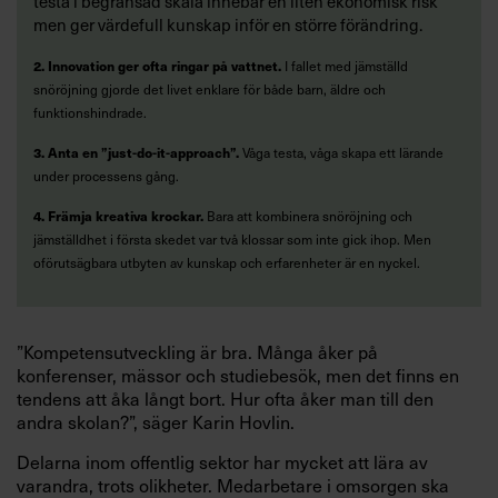
testa i begränsad skala innebär en liten ekonomisk risk
men ger värdefull kunskap inför en större förändring.
2. Innovation ger ofta ringar på vattnet.
I fallet med jämställd
snöröjning gjorde det livet enklare för både barn, äldre och
funktionshindrade.
3. Anta en ”just-do-it-approach”.
Våga testa, våga skapa ett lärande
under processens gång.
4. Främja kreativa krockar.
Bara att kombinera snöröjning och
jämställdhet i första skedet var två klossar som inte gick ihop. Men
oförutsägbara utbyten av kunskap och erfarenheter är en nyckel.
”Kompetensutveckling är bra. Många åker på
konferenser, mässor och studiebesök, men det finns en
tendens att åka långt bort. Hur ofta åker man till den
andra skolan?”, säger Karin Hovlin.
Delarna inom offentlig sektor har mycket att lära av
varandra, trots olikheter. Medarbetare i omsorgen ska