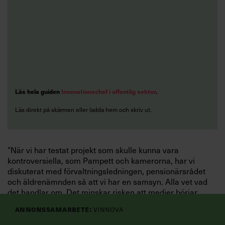
Läs hela guiden
Innovationschef i offentlig sektor
.
Läs direkt på skärmen eller ladda hem och skriv ut.
”När vi har testat projekt som skulle kunna vara
kontroversiella, som Pampett och kamerorna, har vi
diskuterat med förvaltningsledningen, pensionärsrådet
och äldrenämnden så att vi har en samsyn. Alla vet vad
det handlar om. Det minskar risken att medier börjar
resonera på ett annat vis”, säger hon.
Annonssamarbete:
Vinnova
Att hantera media ingår ofta i jobbet som chef i det