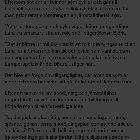
Eftersom det är fler kvinnor som cyklar och går till
busshållplatsen för att åka kollektivt, blev frågan om hur
man prioriterar snöröjningen en jämställdhetsfråga.
”Att prioritera gång- och cykelvägar högre är egentligen
bara ett smartare sätt att röja snö”, säger Bosse Björk.
”Det är bättre ur miljösynpunkt att folk inte tvingas ta bilen
bara för att man inte kan gå och cykla som vanligt. Barn
och ungdomar har inte ens valet att ta bilen, så även ur
barnperspektiv är det bättre”, säger han.
Det blev en fråga om tillgänglighet, där även de som är
äldre och som har svårt att gå får lättare att komma fram.
Efter att tankarna om snöröjning och jämställdhet
rapporterats av vid nästkommande utbildningsträff,
började man direkt förverkliga idén.
”Ja, det gick snabbt. Stig, som är en handlingens man,
sjösatte genast en ny snöröjningsplan och meddelade att
’nu kör vi’. Eftersom allt höll sig inom ordinarie budget
behövdes inga politiska beslut. Några djupare utrednin-