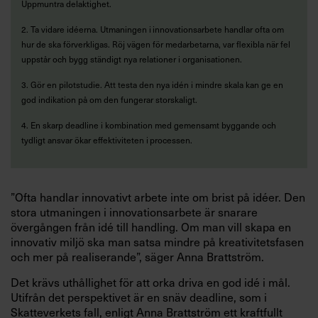
Uppmuntra delaktighet.
2. Ta vidare idéerna. Utmaningen i innovationsarbete handlar ofta om
hur de ska förverkligas. Röj ­vägen för medarbetarna, var flexibla när fel
uppstår och bygg ständigt nya relationer i organisationen.
3. Gör en pilotstudie. Att testa den nya idén i mindre skala kan ge en
god indikation på om den funge­rar storskaligt.
4. En skarp deadline i kombination med gemensamt byggande och
tydligt ansvar ökar effektiviteten i processen.
”Ofta handlar innovativt arbete inte om brist på idéer. Den
stora utmanin­gen i innovationsarbete är snarare
övergången från idé till handling. Om man vill skapa en
innovativ miljö ska man satsa mindre på kreativitetsfasen
och mer på realiserande”, säger Anna Brattström.
Det krävs uthållighet för att orka driva en god idé i mål.
Utifrån det perspektivet är en snäv deadline, som i
Skatteverkets fall, enligt Anna Brattström ett kraftfullt