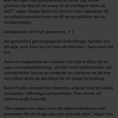
givetvis inte låta bli att svara ’är du verkligen säker på
det?’”, säger Bosse Björk om det som blev upptakten till
en hyllad innovation inom en till synes självklar del av
verksamheten.
[widget-area id=’chef_panorama_1′ ]
Att genomföra genomgripande förändringar handlar om
att vilja, men även om att inse att man kan – bara man vet
hur.
Även om toppcheferna i enkäten har större tilltro till sin
egen innovationsförmåga, jämfört med mellanchefer och
enhetschefer, svarar en tredjedel av cheferna att de inte
vet i vilken ände de ska börja för att skapa förändring.
Karin Hovlin, konsult från Governo, arbetar med att stödja
innovation i offentliga verksamheter. Hon menar att
idéerna ändå finns där.
”Det saknas inte idéer, men det saknas strukturer och
processer för att fånga upp och utveckla dem”, säger hon.