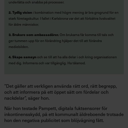
underlätta och snabba på processer.
2. Tydlig vision
i kombination med högre mening är bra grogrund för en
stark företagskultur. I fallet i Karlskrona var det att förbättra livskvalitet
för äldre människor.
3. Brukare som ambassadörer.
Om brukarna får komma till tals och
ger tummen upp för en förändring hjälper det till att förändra
mediebilden.
4. Skapa samsyn
och se till att ha alla delar i och kring organisationen
med dig. Informera och var tillgänglig. Ha tålamod.
”Det gäller att verkligen använda rätt ord, rätt begrepp,
och att informera på ett öppet sätt om fördelar och
nackdelar”, säger hon.
När hon testade Pampett, digitala fuktsensorer för
inkontinensskydd, på ett kommunalt äldreboende trotsade
hon den negativa publicitet som blöjvägning fått.