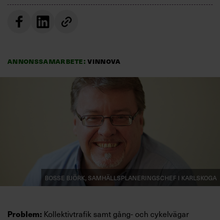
Villkor och policy för
personuppgiftsbehandling
Sök
efter:
Annonssamarbete:
Vinnova
Logga in
Prenumerera
Bosse Björk, samhällsplaneringschef i Karlskoga
Kollektivtrafik samt gång- och cykelvägar
Problem: