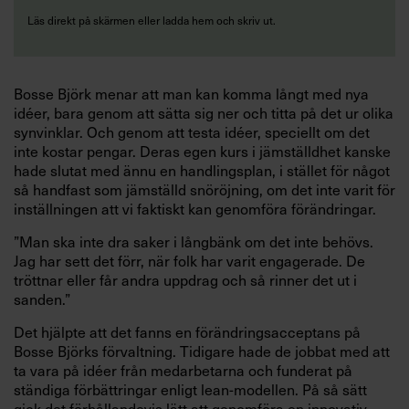
Läs direkt på skärmen eller ladda hem och skriv ut.
Bosse Björk menar att man kan komma långt med nya
idéer, bara genom att sätta sig ner och titta på det ur olika
synvinklar. Och genom att testa idéer, speciellt om det
inte kostar pengar. Deras egen kurs i jämställdhet kanske
hade slutat med ännu en handlingsplan, i stället för något
så handfast som jämställd snöröjning, om det inte varit för
inställningen att vi faktiskt kan genomföra förändringar.
”Man ska inte dra saker i långbänk om det inte behövs.
Jag har sett det förr, när folk har varit engagerade. De
tröttnar eller får andra uppdrag och så rinner det ut i
sanden.”
Det hjälpte att det fanns en förändringsacceptans på
Bosse Björks förvaltning. Tidigare hade de jobbat med att
ta vara på idéer från medarbetarna och funderat på
ständiga förbättringar enligt lean-modellen. På så sätt
gick det förhållandevis lätt att genomföra en innovativ