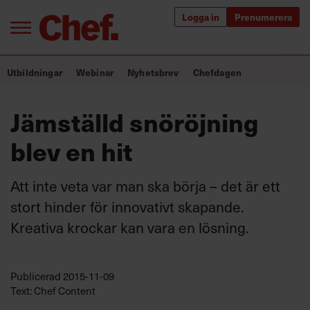
Logga in
Prenumerera
Bra ledare förändrar världen
Utbildningar
Webinar
Nyhetsbrev
Chefdagen
Innehåll från Chef
Jämställd snöröjning
Utbildning för ledare
blev en hit
Chefakademin+
Att inte veta var man ska börja – det är ett
Populära utbildningar
stort hinder för innovativt skapande.
Kreativa krockar kan vara en lösning.
Annonsera
Om oss
Publicerad
2015-11-09
Kontakta oss
Text: Chef Content
Kundservice