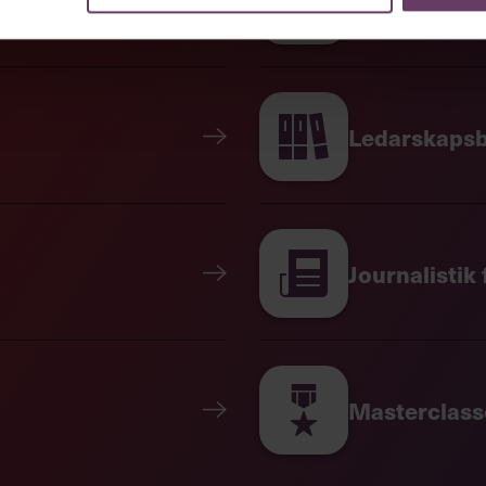
tvecklas som vi har förutspått?
n bör noggrant tänka igenom
ter den accepterade risknivån kan
Ledarskapsb
a beslut och dina mål för morgondagen
Journalistik
Masterclass