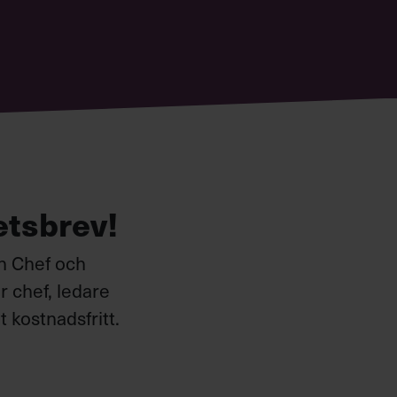
etsbrev!
ån Chef och
 chef, ledare
 kostnadsfritt.