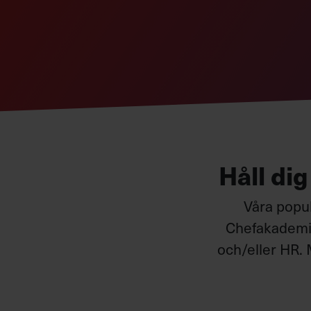
Håll di
Våra popul
Chefakademin
och/eller HR. 