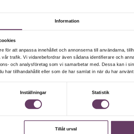
Läs om Chefakademin+
vgörande för beslutet. Komplexa
Information
 tydligt sätt. ”Som man frågar får
cookies
t ha en tydlig bild av vad som ska
e för att anpassa innehållet och annonserna till användarna, tillh
vår trafik. Vi vidarebefordrar även sådana identifierare och anna
nnons- och analysföretag som vi samarbetar med. Dessa kan i sin
 föreligger.
har tillhandahållit eller som de har samlat in när du har använt 
mtänkta?
ett svårt men viktigt arbete.
Inställningar
Statistik
flikt med varandra. Ibland kan det vara
ang.
eta efter att upprätta en god balans
ndigt att avstå ett mål till förmån för
örsöka identifiera och klargöra
Tillåt urval
Chef GPT