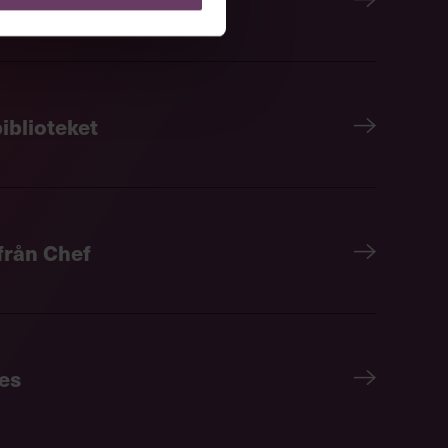
iblioteket
 från Chef
es