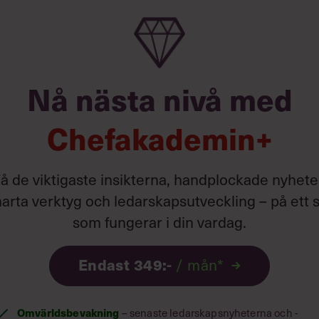
Nå nästa nivå med
Chefakademin+
å de viktigaste insikterna, handplockade nyhete
arta verktyg och ledarskapsutveckling – på ett s
som fungerar i din vardag.
Endast 349:-
/ mån*
et, svåra överväganden, stora insatser
nom beslutsteori kan man lära sig att
Omvärldsbevakning
– senaste ledarskapsnyheterna och -