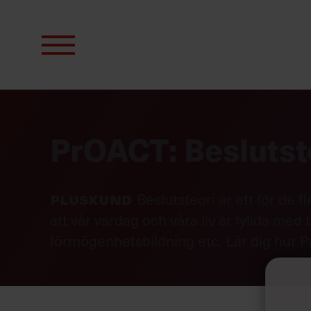
Sök
efter:
PrOACT: Beslutste
Pluskund
Beslutsteori är ett för de f
att vår vardag och våra liv är fyllda med 
förmögenhetsbildning etc. Lär dig hur Pr