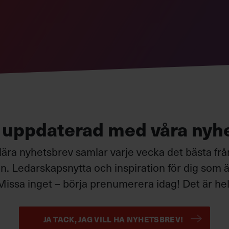
g uppdaterad med våra nyh
ära nyhetsbrev samlar varje vecka det bästa fr
. Ledarskapsnytta och inspiration för dig som är
Missa inget – börja prenumerera idag! Det är helt
JA TACK, JAG VILL HA NYHETSBREV!