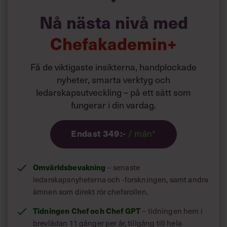
åtgärder du behöver vidta i samband med
Villkor och policy för
Nå nästa nivå med
uppsägning.
personuppgiftsbehandling
Chefakademin+
Sök
Liknande innehåll
hittas här:
efter:
Få de viktigaste insikterna, handplockade
Verktyg i vardagen
nyheter, smarta verktyg och
ledarskapsutveckling – på ett sätt som
fungerar i din vardag.
/ mån*
Endast 349:-
Logga in
Omvärldsbevakning
– senaste
Prenumerera
ledarskapsnyheterna och -forskningen, samt andra
ämnen som direkt rör chefsrollen.
Tidningen Chef och Chef GPT
– tidningen hem i
brevlådan 11 gånger per år, tillgång till hela