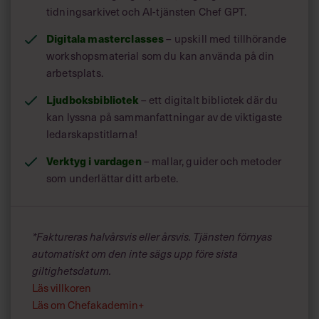
tidningsarkivet och AI-tjänsten Chef GPT.
Digitala masterclasses
– upskill med tillhörande
workshopsmaterial som du kan använda på din
arbetsplats.
Ljudboksbibliotek
– ett digitalt bibliotek där du
Mall: Uppsägning på grund av arbetsbrist (för
kan lyssna på sammanfattningar av de viktigaste
arbetstagare som omfattas av omställningsavtal
ledarskapstitlarna!
Svenskt Näringsliv-LO)
Fyll i direkt på skärmen. Mallen är utformad i
Verktyg i vardagen
– mallar, guider och metoder
samarbete med vår juridiska expert.
som underlättar ditt arbete.
GÅ VIDARE
*Faktureras halvårsvis eller årsvis. Tjänsten förnyas
automatiskt om den inte sägs upp före sista
giltighetsdatum.
Mall: Uppsägning på grund av arbetsbrist (för
Läs villkoren
alla övriga arbetstagare)
Läs om Chefakademin+
Fyll i direkt på skärmen. Mallen är utformad i