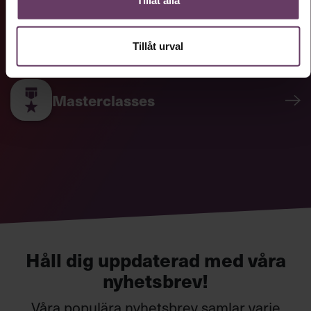
Tillåt alla
Omvärldsbevakning
Tillåt urval
Inner Game-metoden: Så ökar du
din förmåga
Masterclasses
Klassisk metod.
Din inre röst som värderar och dömer
allt du gör lägger hinder i vägen för din utveckling.
Minimera störningarna och överlåt åt kroppen att själv
sköta jobbet med hjälp av metoden Inner Game.
Motivation
Håll dig uppdaterad med våra
nyhetsbrev!
Våra populära nyhetsbrev samlar varje