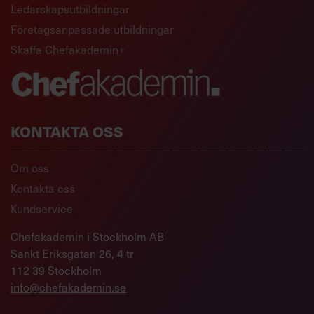
Ledarskapsutbildningar
Företagsanpassade utbildningar
Skaffa Chefakademin+
Nå dina mål: Åtta saker lyckade
KONTAKTA OSS
människor gör
Om oss
Heidi Grant Halvorson är bloggare på Harvard Business
Kontakta oss
Reviews sajt. Hon ger åtta tips som bygger på hur
Kundservice
framgångsrika människor gör för att nå sina mål.
Motivation
Chefakademin i Stockholm AB
Sankt Eriksgatan 26, 4 tr
112 39 Stockholm
info@chefakademin.se