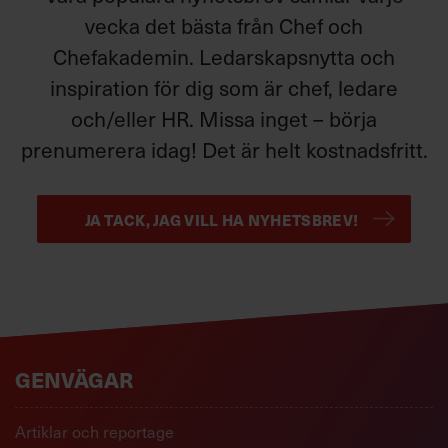
vecka det bästa från Chef och
Chefakademin. Ledarskapsnytta och
inspiration för dig som är chef, ledare
och/eller HR. Missa inget – börja
prenumerera idag! Det är helt kostnadsfritt.
Från jakt på effektivitet – till ett
effektfullt ledarskap
JA TACK, JAG VILL HA NYHETSBREV!
Har du fastnat i effektivitetsparadoxen: minskad effekt
och ökad stress?
Beslutsfattande
GENVÄGAR
Artiklar och reportage