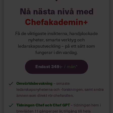
Villkor och policy för
Nå nästa nivå med
Fler test
hittas här:
personuppgiftsbehandling
Ledarskapstest
Chefakademin+
Sök
efter:
Få de viktigaste insikterna, handplockade
nyheter, smarta verktyg och
ledarskapsutveckling – på ett sätt som
fungerar i din vardag.
Endast 349:-
/ mån*
Små förändringar i fokus eller struktur kan göra stor
skillnad.
Logga in
Tips:
Sätt en konkret utvecklingsplan för dig själv och be
Omvärldsbevakning
– senaste
Prenumerera
om stöd eller coachning.
ledarskapsnyheterna och -forskningen, samt andra
ämnen som direkt rör chefsrollen.
Tidningen Chef och Chef GPT
– tidningen hem i
Börja förändra
med dessa
brevlådan 11 gånger per år, tillgång till hela