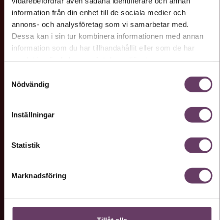
vidarebefordrar även sådana identifierare och annan
information från din enhet till de sociala medier och
annons- och analysföretag som vi samarbetar med.
Prioritera ditt arbete: Checklista för
Verktyg i vardagen
Dessa kan i sin tur kombinera informationen med annan
ökad effektivitet
information som du har tillhandahållit eller som de har
samlat in när du har använt deras tjänster.
Springer du på alla bollar? Prioritering är en av dina
Samtyckesval
viktigaste uppgifter och ska därför prioriteras. Se till att
Ledarskapsbiblioteket
Nödvändig
boka in obokad tid i din kalender.
Personlig effektivitet
Inställningar
Tidningsarkivet
Statistik
Marknadsföring
Journalistik från Chef