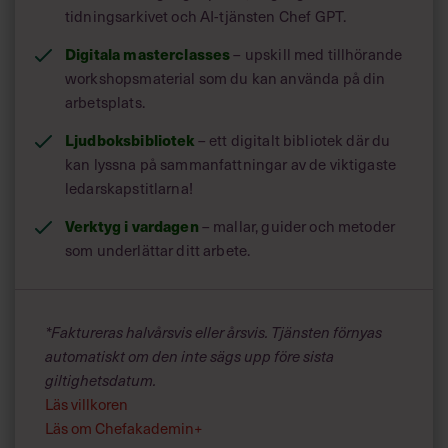
tidningsarkivet och AI-tjänsten Chef GPT.
verktyg
Digitala masterclasses
– upskill med tillhörande
workshopsmaterial som du kan använda på din
arbetsplats.
Ljudboksbibliotek
– ett digitalt bibliotek där du
kan lyssna på sammanfattningar av de viktigaste
ledarskapstitlarna!
Verktyg i vardagen
– mallar, guider och metoder
som underlättar ditt arbete.
*Faktureras halvårsvis eller årsvis. Tjänsten förnyas
AI-manual för ledare: Använd AI för
automatiskt om den inte sägs upp före sista
giltighetsdatum.
att spara tid och fokusera på rätt
Läs villkoren
saker
Läs om Chefakademin+