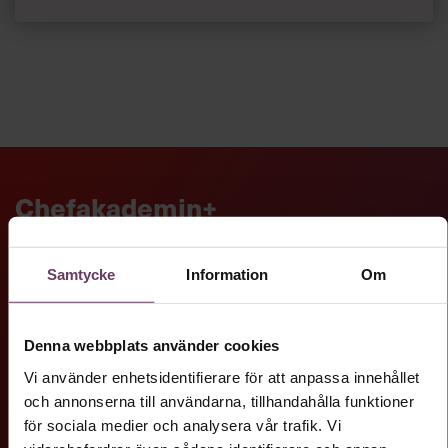
Som ledare jonglerar du många roller – från strategisk
planering till teamledning och problemlösning. AI kan
vara din partner för att frigöra tid och skifta fokus till det
som verkligen skapar värde. Den här guiden visar hur du
kan använda AI i din vardag, med praktiska exempel och
verktyg som gör skillnad.
Digital utveckling
Chefakademin+
Dessa tjänster ingår i vårt plusabonnemang.
Samtycke
Information
Om
Ledarskapstest
Denna webbplats använder cookies
Vi använder enhetsidentifierare för att anpassa innehållet
och annonserna till användarna, tillhandahålla funktioner
Chef GPT
för sociala medier och analysera vår trafik. Vi