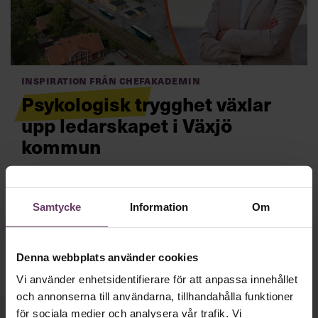
Villkor och policy för
personuppgiftsbehandling
Sök
Inspiration från Chefakademin
efter:
Psykologisk trygghet växlar
upp ledarskapet i Växjö
kommun
Psykologisk trygghet är grunden för produktiva och
effektiva team. Men hur får man det att hända på
Samtycke
Information
Om
riktigt? Växjö kommun vet.
Läs mer
Logga in
Chefakademin+
Denna webbplats använder cookies
Vi använder enhetsidentifierare för att anpassa innehållet
och annonserna till användarna, tillhandahålla funktioner
för sociala medier och analysera vår trafik. Vi