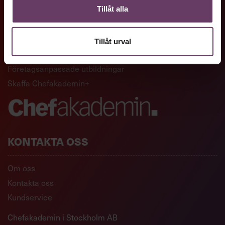
Tillåt alla
GENVÄGAR
Artiklar och reportage
Tillåt urval
Ledarskapsutbildningar
Företagsanpassade utbildningar
Skaffa Chefakademin+
KONTAKTA OSS
Om oss
Kontakta oss
Kundservice
Chefakademin i Stockholm AB