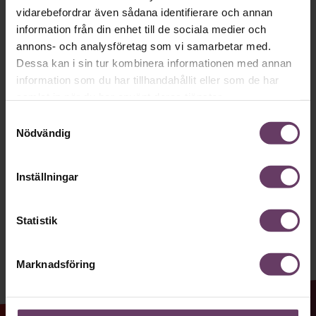
Håll dig uppdaterad med våra
vidarebefordrar även sådana identifierare och annan
nyhetsbrev!
information från din enhet till de sociala medier och
annons- och analysföretag som vi samarbetar med.
Våra populära nyhetsbrev samlar varje
Dessa kan i sin tur kombinera informationen med annan
vecka det bästa från Chef och
information som du har tillhandahållit eller som de har
samlat in när du har använt deras tjänster.
Chefakademin. Ledarskapsnytta och
Samtyckesval
inspiration för dig som är chef, ledare
Nödvändig
och/eller HR. Missa inget – börja
prenumerera idag! Det är helt kostnadsfritt.
Inställningar
JA TACK, JAG VILL HA NYHETSBREV!
Statistik
Marknadsföring