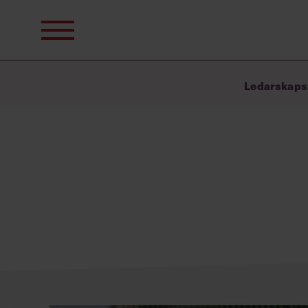
Sök
efter:
Ledarskaps