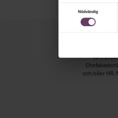
Samtyckesval
Nödvändig
Håll di
Våra popul
Chefakademin
och/eller HR. 