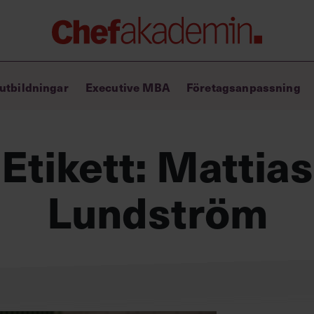
Chefakademin+
utbildningar
Executive MBA
Företagsanpassning
Lyft ditt ledarskap med C+
Masterclass
Verktyg i vardagen
Etikett:
Mattias
Ledarskapsbiblioteket
Ledarskapstest
Chef GPT – din chefsassistent i
Lundström
fickan