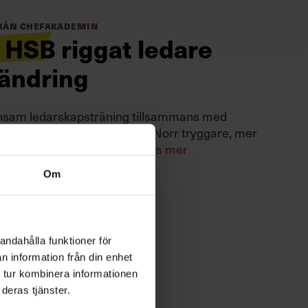
från Chefakademin
 HSB riggat ledare
rändring
nsam ledarskapsträning tillsammans med
 har gjort cheferna på HSB Norr tryggare, mer
ch rustade för förändring.
Läs mer
Om
andahålla funktioner för
n information från din enhet
 tur kombinera informationen
deras tjänster.