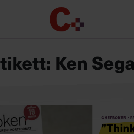
Chefakademin+
Lyft ditt ledarskap med C+
Masterclass
tikett:
Ken Sega
Verktyg i vardagen
Ledarskapsbiblioteket
Ledarskapstest
Chef GPT – din chefsassistent i
fickan
·
Chefboken
B
”Think