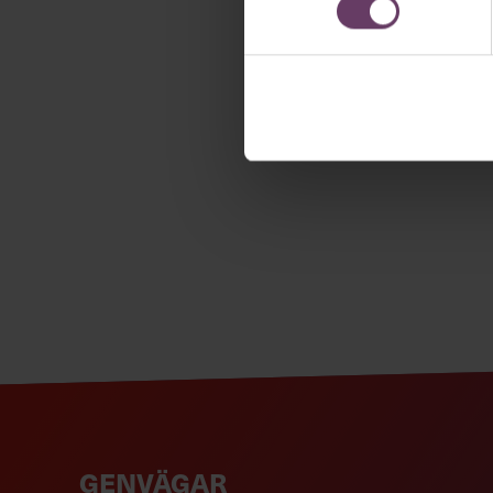
Håll di
Våra popul
Chefakademin
och/eller HR. 
GENVÄGAR