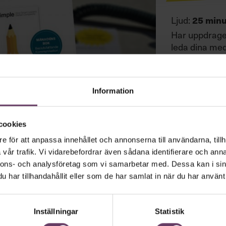
Ljud:
25 minu
Har uppdraget 
leda dina med
förenkling ka
konkurrensför
ert erbjudand
Information
Applechefen 
cookies
e för att anpassa innehållet och annonserna till användarna, tillh
vår trafik. Vi vidarebefordrar även sådana identifierare och anna
nnons- och analysföretag som vi samarbetar med. Dessa kan i sin
har tillhandahållit eller som de har samlat in när du har använt 
Inställningar
Statistik