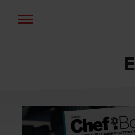
Sök
efter:
E