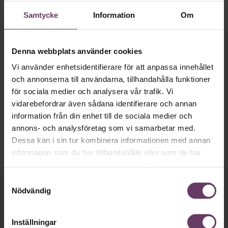
Samtycke
Information
Om
Denna webbplats använder cookies
Inspiration från Chefakademin
Vi använder enhetsidentifierare för att anpassa innehållet
Så har HSB riggat ledare för förändring
och annonserna till användarna, tillhandahålla funktioner
Ett års gemensam ledarskapsträning tillsammans med
för sociala medier och analysera vår trafik. Vi
Chefakademin har gjort cheferna på HSB Norr tryggare, mer
vidarebefordrar även sådana identifierare och annan
självgående och rustade för förändring.
information från din enhet till de sociala medier och
annons- och analysföretag som vi samarbetar med.
Dessa kan i sin tur kombinera informationen med annan
information som du har tillhandahållit eller som de har
samlat in när du har använt deras tjänster.
Samtyckesval
Nödvändig
Håll dig uppdaterad med våra
nyhetsbrev!
Inställningar