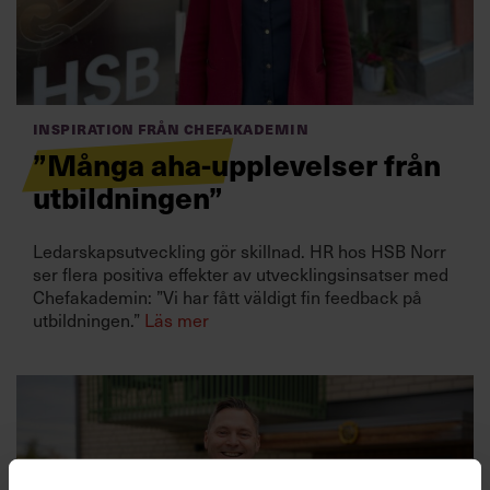
Villkor och policy för
personuppgiftsbehandling
Sök
Inspiration från Chefakademin
efter:
”Många aha-upplevelser från
utbildningen”
Ledarskapsutveckling gör skillnad. HR hos HSB Norr
ser flera positiva effekter av utvecklingsinsatser med
Chefakademin: ”Vi har fått väldigt fin feedback på
utbildningen.”
Läs mer
Logga in
Chefakademin+