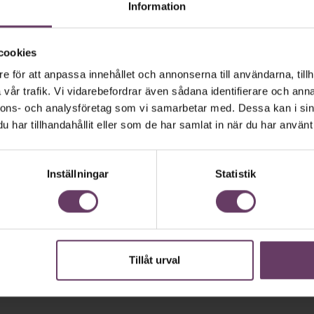
Information
cookies
e för att anpassa innehållet och annonserna till användarna, tillh
vår trafik. Vi vidarebefordrar även sådana identifierare och anna
nnons- och analysföretag som vi samarbetar med. Dessa kan i sin
Inspiration från Chefakademin
har tillhandahållit eller som de har samlat in när du har använt 
Psykologisk trygghet växlar
upp ledarskapet i Växjö
kommun
Inställningar
Statistik
Psykologisk trygghet är grunden för produktiva och
effektiva team. Men hur får man det att hända på
riktigt? Växjö kommun vet.
Tillåt urval