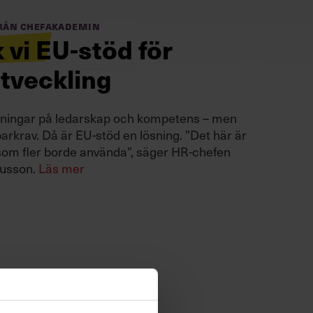
från Chefakademin
k vi EU-stöd för
tveckling
sningar på ledarskap och kompetens – men
parkrav. Då är EU-stöd en lösning. ”Det här är
som fler borde använda”, säger HR-chefen
nusson.
Läs mer