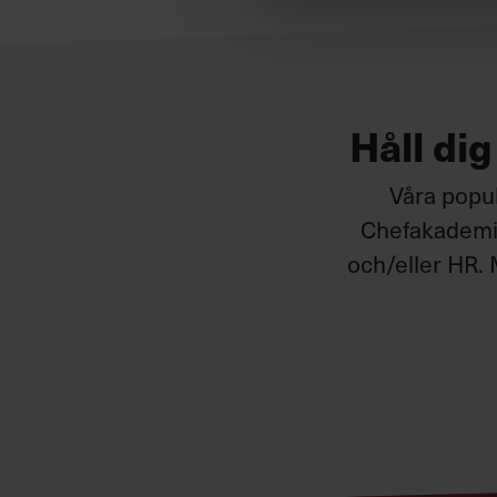
Håll di
Våra popul
Chefakademin
och/eller HR. 