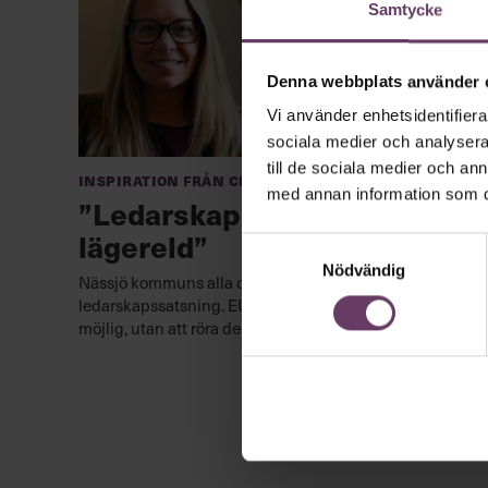
Samtycke
Denna webbplats använder 
Vi använder enhetsidentifierar
sociala medier och analysera 
till de sociala medier och a
Inspiration från Chefakademin
med annan information som du 
”Ledarskap har blivit vår
lägereld”
Samtyckesval
Nödvändig
Nässjö kommuns alla chefer har samlats i en stor
ledarskapssatsning. EU-pengar gjorde satsningen
möjlig, utan att röra den ordinarie budgeten.