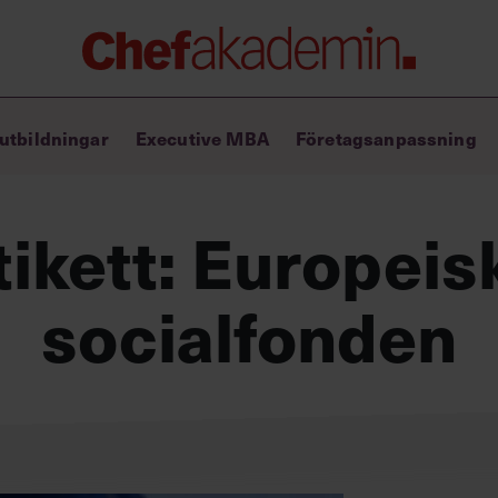
Chefakademin+
utbildningar
Executive MBA
Företagsanpassning
Lyft ditt ledarskap med C+
Masterclass
Verktyg i vardagen
tikett:
Europeis
Ledarskapsbiblioteket
Ledarskapstest
Chef GPT – din chefsassistent i
socialfonden
fickan