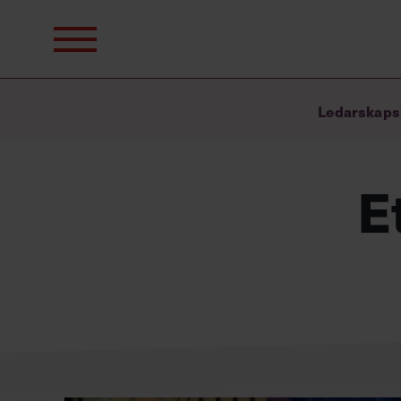
Sök
efter:
Ledarskaps
E