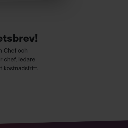
etsbrev!
ån Chef och
 chef, ledare
 kostnadsfritt.