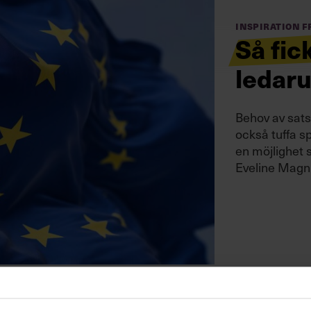
Inspiration 
Så fic
ledaru
Behov av sat
också tuffa s
en möjlighet 
Eveline Mag