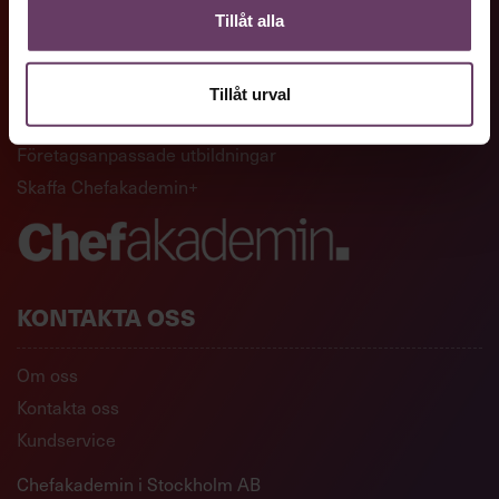
Tillåt alla
GENVÄGAR
Artiklar och reportage
Tillåt urval
Ledarskapsutbildningar
Företagsanpassade utbildningar
Skaffa Chefakademin+
KONTAKTA OSS
Om oss
Kontakta oss
Kundservice
Chefakademin i Stockholm AB