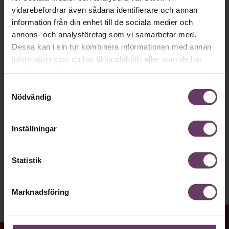
Håll dig uppdaterad med våra
vidarebefordrar även sådana identifierare och annan
nyhetsbrev!
information från din enhet till de sociala medier och
annons- och analysföretag som vi samarbetar med.
Våra populära nyhetsbrev samlar varje
Dessa kan i sin tur kombinera informationen med annan
information som du har tillhandahållit eller som de har
vecka det bästa från Chef och
samlat in när du har använt deras tjänster.
Chefakademin. Ledarskapsnytta och
Samtyckesval
inspiration för dig som är chef, ledare
Nödvändig
och/eller HR. Missa inget – börja
prenumerera idag! Det är helt kostnadsfritt.
Inställningar
Statistik
JA TACK, JAG VILL HA NYHETSBREV!
Marknadsföring