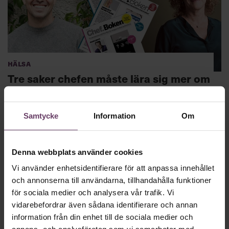
Hälsa
Tre saker chefen måste lära sig mer om
2017
Nytt år – och nystart för Chefboken, där Chef sammanfattar
Samtycke
Information
Om
viktiga ledarskapsböcker på 19 minuter. Björn Hedensjö och
Maria Gerlofson är våra två nya redaktörer som väljer och
vrakar i bokfloran för att koka ner den viktigaste kunskapen
till dig. Digitalisering, nya generationens medarbetare och
Denna webbplats använder cookies
stress blir viktigaste chefsämnena under 2017, förutspår de.
Vi använder enhetsidentifierare för att anpassa innehållet
och annonserna till användarna, tillhandahålla funktioner
för sociala medier och analysera vår trafik. Vi
vidarebefordrar även sådana identifierare och annan
information från din enhet till de sociala medier och