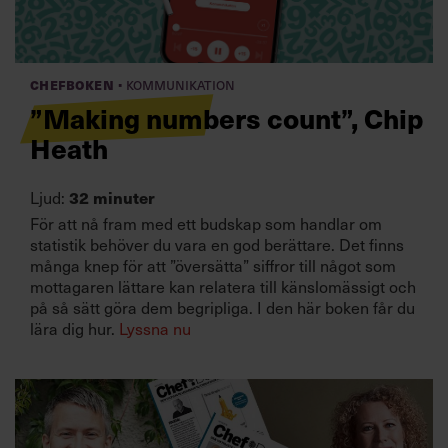
Villkor och policy för
personuppgiftsbehandling
·
Chefboken
Kommunikation
Sök
”Making numbers count”, Chip
efter:
Heath
Ljud:
32 minuter
För att nå fram med ett budskap som handlar om
statistik behöver du vara en god berättare. Det finns
många knep för att ”översätta” siffror till något som
mottagaren lättare kan relatera till känslomässigt och
Logga in
på så sätt göra dem begripliga. I den här boken får du
lära dig hur.
Lyssna nu
Prenumerera