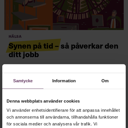
Villkor och policy för
personuppgiftsbehandling
Sök
efter:
Hälsa
Synen på tid – så påverkar den
ditt jobb
Forskning visar att vi styrs av olika tidskulturer – något
som kan skapa stress och konflikter. Ditt jobb som
chef? Att sätta tidskulturen på jobbet.
Läs mer
Samtycke
Information
Om
Logga in
Prenumerera
Denna webbplats använder cookies
Vi använder enhetsidentifierare för att anpassa innehållet
och annonserna till användarna, tillhandahålla funktioner
för sociala medier och analysera vår trafik. Vi