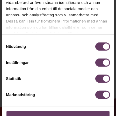
Håll dig uppdaterad med våra
vidarebefordrar även sådana identifierare och annan
nyhetsbrev!
information från din enhet till de sociala medier och
annons- och analysföretag som vi samarbetar med.
Våra populära nyhetsbrev samlar varje
Dessa kan i sin tur kombinera informationen med annan
vecka det bästa från Chef och
information som du har tillhandahållit eller som de har
Chefakademin. Ledarskapsnytta och
samlat in när du har använt deras tjänster.
inspiration för dig som är chef, ledare
Samtyckesval
Nödvändig
och/eller HR. Missa inget – börja
prenumerera idag! Det är helt kostnadsfritt.
Inställningar
JA TACK, JAG VILL HA NYHETSBREV!
Statistik
Marknadsföring