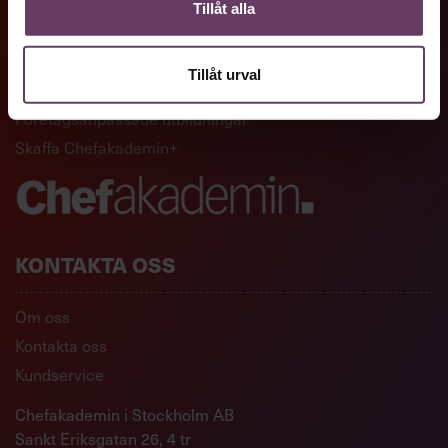
GENVÄGAR
Tillåt alla
Artiklar och reportage
Tillåt urval
Ledarskapsutbildningar
Företagsanpassade utbildningar
Skaffa Chefakademin+
KONTAKTA OSS
Om oss
Kontakta oss
Kundservice
Chefakademin i Stockholm AB
Sankt Eriksgatan 26, 4 tr