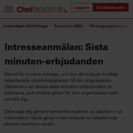
Logga in
Chefakademin+
Bra ledare förändrar världen
Ledarskapsutbildningar
Executive MBA
Företagsanpassning
Intresseanmälan: Sista
Innehåll från Chef
Utbildning för ledare
minuten-erbjudanden
Chefakademin+
Ibland får vi sena avhopp, och kan då erbjuda kraftigt
rabatterade utbildningsplatser till din organisation.
Populära utbildningar
Observera att dessa sista minuten-erbjudanden är
exklusiva, och endast gäller för den organisation som
anmält sig.
Annonsera
Skriv upp dig genom kontaktformuläret, så skickar vi ut
Om oss
information nästa gång vi kan erbjuda er rabatterade
platser med kort varsel.
Kontakta oss
Kundservice