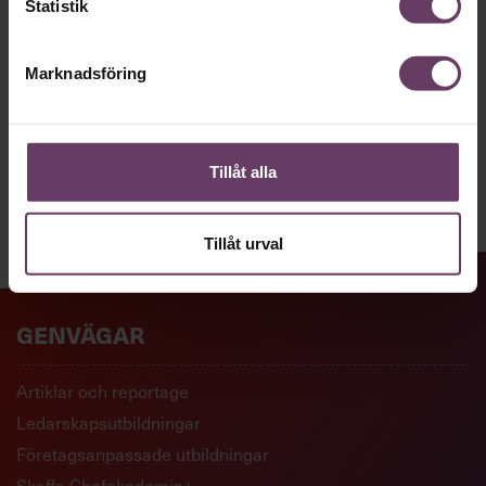
Statistik
SKICKA
Marknadsföring
Tillåt alla
Tillåt urval
GENVÄGAR
Artiklar och reportage
Ledarskapsutbildningar
Företagsanpassade utbildningar
Skaffa Chefakademin+