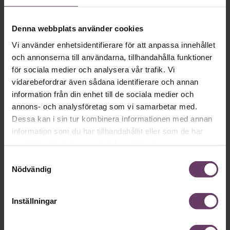
E-POST:
Denna webbplats använder cookies
Vi använder enhetsidentifierare för att anpassa innehållet
TELEFON:
och annonserna till användarna, tillhandahålla funktioner
för sociala medier och analysera vår trafik. Vi
vidarebefordrar även sådana identifierare och annan
information från din enhet till de sociala medier och
annons- och analysföretag som vi samarbetar med.
FÖRETAG/ORGANISATION:
Dessa kan i sin tur kombinera informationen med annan
information som du har tillhandahållit eller som de har
samlat in när du har använt deras tjänster.
Samtyckesval
Jag godkänner Chefakademins integritetspolicy
Nödvändig
Läs integritetspolicyn här
Inställningar