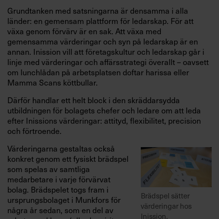
Grundtanken med satsningarna är densamma i alla
länder: en gemensam plattform för ledarskap. För att
växa genom förvärv är en sak. Att växa med
gemensamma värderingar och syn på ledarskap är en
annan. Inission vill att företagskultur och ledarskap går i
linje med värderingar och affärsstrategi överallt – oavsett
om lunchlådan på arbetsplatsen doftar harissa eller
Mamma Scans köttbullar.
Därför handlar ett helt block i den skräddarsydda
utbildningen för bolagets chefer och ledare om att leda
efter Inissions värderingar: attityd, flexibilitet, precision
och förtroende.
Värderingarna gestaltas också
konkret genom ett fysiskt brädspel
som spelas av samtliga
medarbetare i varje förvärvat
bolag. Brädspelet togs fram i
Brädspel sätter
ursprungsbolaget i Munkfors för
värderingar hos
några år sedan, som en del av
Inission.