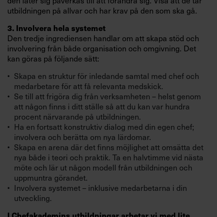
den låter sig påverkas till att förändra sig. Visa att de tar
utbildningen på allvar och har krav på den som ska gå.
3. Involvera hela systemet
Den tredje ingrediensen handlar om att skapa stöd och
involvering från både organisation och omgivning. Det
kan göras på följande sätt:
Skapa en struktur för inledande samtal med chef och
medarbetare för att få relevanta medskick.
Se till att frigöra dig från verksamheten – helst genom
att någon finns i ditt ställe så att du kan var hundra
procent närvarande på utbildningen.
Ha en fortsatt konstruktiv dialog med din egen chef;
involvera och berätta om nya lärdomar.
Skapa en arena där det finns möjlighet att omsätta det
nya både i teori och praktik. Ta en halvtimme vid nästa
möte och lär ut någon modell från utbildningen och
uppmuntra görandet.
Involvera systemet – inklusive medarbetarna i din
utveckling.
I Chefakademins utbildningar arbetar vi med lite