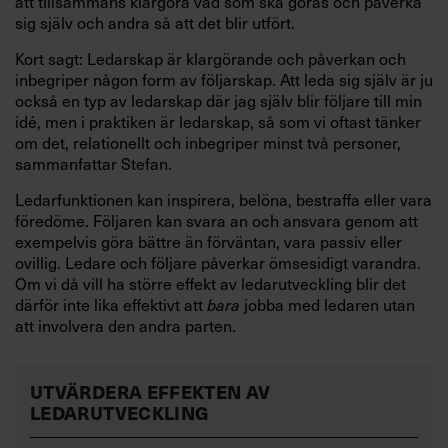
att tillsammans klargöra vad som ska göras och påverka
sig själv och andra så att det blir utfört.
Kort sagt: Ledarskap är klargörande och påverkan och
inbegriper någon form av följarskap. Att leda sig själv är ju
också en typ av ledarskap där jag själv blir följare till min
idé, men i praktiken är ledarskap, så som vi oftast tänker
om det, relationellt och inbegriper minst två personer,
sammanfattar Stefan.
Ledarfunktionen kan inspirera, belöna, bestraffa eller vara
föredöme. Följaren kan svara an och ansvara genom att
exempelvis göra bättre än förväntan, vara passiv eller
ovillig. Ledare och följare påverkar ömsesidigt varandra.
Om vi då vill ha större effekt av ledarutveckling blir det
därför inte lika effektivt att
bara
jobba med ledaren utan
att involvera den andra parten.
UTVÄRDERA EFFEKTEN AV
LEDARUTVECKLING