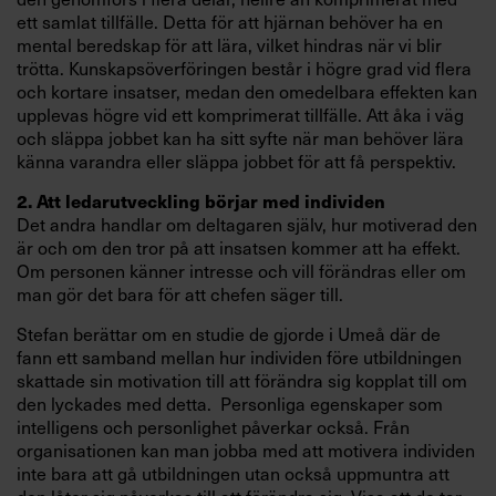
ett samlat tillfälle. Detta för att hjärnan behöver ha en
mental beredskap för att lära, vilket hindras när vi blir
trötta. Kunskapsöverföringen består i högre grad vid flera
och kortare insatser, medan den omedelbara effekten kan
upplevas högre vid ett komprimerat tillfälle. Att åka i väg
och släppa jobbet kan ha sitt syfte när man behöver lära
känna varandra eller släppa jobbet för att få perspektiv.
2. Att ledarutveckling börjar med individen
Det andra handlar om deltagaren själv, hur motiverad den
är och om den tror på att insatsen kommer att ha effekt.
Om personen känner intresse och vill förändras eller om
man gör det bara för att chefen säger till.
Stefan berättar om en studie de gjorde i Umeå där de
fann ett samband mellan hur individen före utbildningen
skattade sin motivation till att förändra sig kopplat till om
den lyckades med detta. Personliga egenskaper som
intelligens och personlighet påverkar också. Från
organisationen kan man jobba med att motivera individen
inte bara att gå utbildningen utan också uppmuntra att