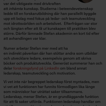
var det viktigaste med drivkraften
att
inhämta
kunskap. Studierna i beteendevetenskap
ledde till en forskarutbildning där han parallellt byggde
upp ett bolag med fokus på ledar- och teamutveckling
mot idrottsvärlden och arbetslivet. Efterfrågan var stor
och längtan efter att
få ut
kunskapen till praktiken blev
större. Därför lämnade Stefan akademin en kort tid efter
att avhandlingen var klar.
Numer arbetar Stefan mer med att ha
en indirekt påverkan där han stöttar andra som utbildar
och utvecklare ledare, exempelvis genom att skriva
böcker och produktutveckla. Generöst summerar han och
delar
forskningsfynd på LinkedIn
om bland annat
ledarskap, teamutveckling och motivation.
Vi vet inte när begreppet ledarskap först myntades, men
vi vet att funktionen har funnits förmodligen lika länge
som människor har uträttat saker tillsammans.
Ledarskap, menar Stefan, är en grundläggande funktion
för att få saker utförda. Funktionen ledarskap handlar om