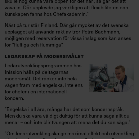
skulle nog kunna vara öppen för det här’, så går det att
väva in. Där upplevde jag verkligen att flexibiliteten och
kunskapen fanns hos Chefakademin.”
Näst på tur står Finland. Där går mycket av det svenska
upplägget att använda rakt av tror Petra Bachmann,
möjligen med reservation för vissa inslag som kan anses
för ”fluffiga och flummiga”.
LEDARSKAP PÅ MODERSMÅLET
Ledarutvecklingsprogrammen hos
Inission hålls på deltagarnas
modersmål. Det räcker inte hela
vägen fram med engelska, inte ens
för chefer i en internationell
koncern.
”Engelska i all ära, många har det som koncernspråk.
Men du ska vara väldigt duktig för att kunna säga allt du
menar – och inte blir tvungen att mena det du kan säga.”
”Om ledarutveckling ska ge maximal effekt och utveckling