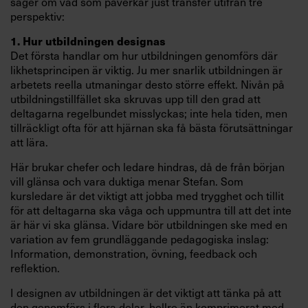
säger om vad som påverkar just transfer utifrån tre
perspektiv:
1. Hur utbildningen designas
Det första handlar om hur utbildningen genomförs där
likhetsprincipen är viktig. Ju mer snarlik utbildningen är
arbetets reella utmaningar desto större effekt. Nivån på
utbildningstillfället ska skruvas upp till den grad att
deltagarna regelbundet misslyckas; inte hela tiden, men
tillräckligt ofta för att hjärnan ska få bästa förutsättningar
att lära.
Här brukar chefer och ledare hindras, då de från början
vill glänsa och vara duktiga menar Stefan. Som
kursledare är det viktigt att jobba med trygghet och tillit
för att deltagarna ska våga och uppmuntra till att det inte
är här vi ska glänsa. Vidare bör utbildningen ske med en
variation av fem grundläggande pedagogiska inslag:
Information, demonstration, övning, feedback och
reflektion.
I designen av utbildningen är det viktigt att tänka på att
den genomförs i flera delar, hellre än komprimerat med