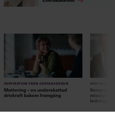
Inspiration från Chefakademin
Inspiration
Mattering – en underskattad
Kompetensf
drivkraft bakom framgång
misslyckas 
ledningsg