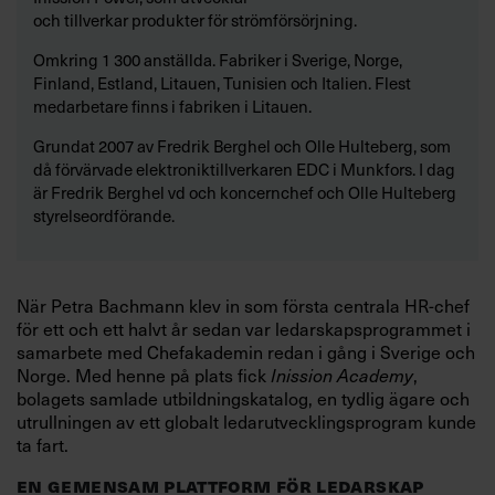
och tillverkar produkter för strömförsörjning.
Omkring 1 300 anställda. Fabriker i Sverige, Norge,
Finland, Estland, Litauen, Tunisien och Italien. Flest
medarbetare finns i fabriken i Litauen.
Grundat 2007 av Fredrik Berghel och Olle Hulteberg, som
då förvärvade elektroniktillverkaren EDC i Munkfors. I dag
är Fredrik Berghel vd och koncernchef och Olle Hulteberg
styrelseordförande.
När Petra Bachmann klev in som första centrala HR-chef
för ett och ett halvt år sedan var ledarskapsprogrammet i
samarbete med Chefakademin redan i gång i Sverige och
Norge. Med henne på plats fick
Inission Academy
,
bolagets samlade utbildningskatalog, en tydlig ägare och
utrullningen av ett globalt ledarutvecklingsprogram kunde
ta fart.
EN GEMENSAM PLATTFORM FÖR LEDARSKAP