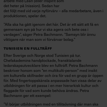
arbete med Lean (eller Inspirit som
det heter på Inission). Sedan har
det följt med vid varje nyförvärv – alla medarbetare, även i
produktionen, spelar det.
”Alla ska ha gått igenom det här. Det är ett sätt att få en
gemensam syn på hur vi ska agera och bete oss i
vardagen”, säger Petra Bachmann. ”Samsyn blir ännu
viktigare när man som vi förvärvar bolag.”
TUNISIEN EN FULLTRÄFF
Efter Sverige och Norge stod Tunisien på tur.
Chefakademins handplockade, fransktalande
ledarskapsutvecklare blev en fullträff. Petra Bachmann
beskriver honom som ”en multikulti-person” med insikt
om kulturella skillnader och öra för vad en grupp är öppen
för. Med fingertoppskänsla anpassade han vissa delar av
utbildningen för att passa i en mer hierarkisk kultur och
flaggade för vad som kunde behöva ändras. Petra
Bachmann ger ett exempel:
”Vi börjar utbildningen med en tillitsövning där man ska