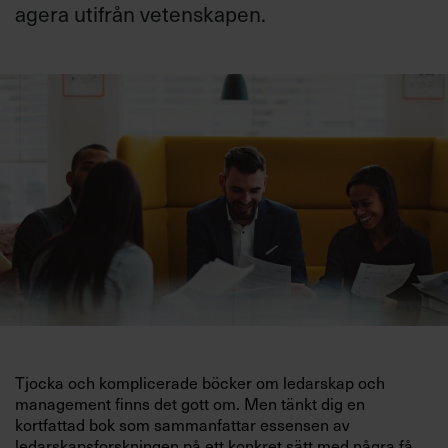
agera utifrån vetenskapen.
Villkor och policy för
personuppgiftsbehandling
Sök
efter:
Logga in
Chefakademin+
Tjocka och komplicerade böcker om ledarskap och
management finns det gott om. Men tänkt dig en
kortfattad bok som sammanfattar essensen av
ledarskapsforskningen på ett konkret sätt med några få