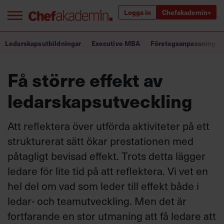
Logga in
Chefakademin+
Bra ledare förändrar världen
Ledarskapsutbildningar
Executive MBA
Företagsanpassning
Få större effekt av
Innehåll från Chef
ledarskapsutveckling
Utbildning för ledare
Chefakademin+
Att reflektera över utförda aktiviteter på ett
strukturerat sätt ökar prestationen med
Populära utbildningar
påtagligt bevisad effekt. Trots detta lägger
ledare för lite tid på att reflektera. Vi vet en
hel del om vad som leder till effekt både i
Annonsera
Om oss
ledar- och teamutveckling. Men det är
Kontakta oss
fortfarande en stor utmaning att få ledare att
Kundservice