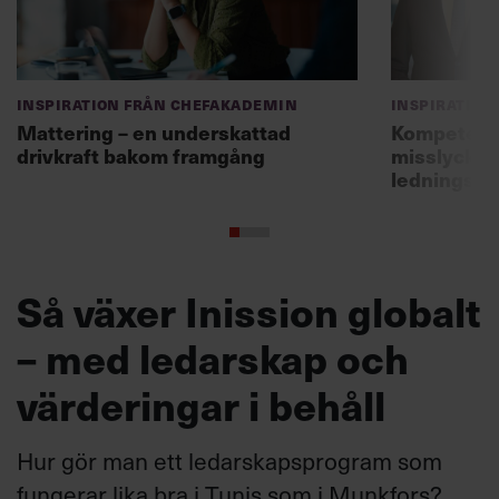
Inspiration från Chefakademin
Inspiration
Mattering – en underskattad
Kompetensf
drivkraft bakom framgång
misslyckas 
ledningsg
Så växer Inission globalt
– med ledarskap och
värderingar i behåll
Hur gör man ett ledarskapsprogram som
fungerar lika bra i Tunis som i Munkfors?