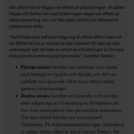
Allt oftare hör vi frågan om effekt av utbildningen. Vi ställer
frågan till Stefan om vad forskningen säger om effekt av
ledarutveckling och hur han själv utifrån sin erfarenhet
jobbar med detta.
”Det första man behöver fråga sig är vilken effekt man vill
ha. Effekt får du ju nästan av alla insatser. Ett vanligt och
vedertaget sätt att dela in effekt av utbildningar är Donald
Kirkpatricks indelning på fyra nivåer”, berättar Stefan.
Första nivån
handlar om
reaktion
och mäter
vad deltagaren tyckte och kände, om det var
lustfullt och givande vilket man oftast mäter
genom utvärderingar.
Andra nivån
handlar om lärande och om det
sker någon typ av förändring av förståelse på
hur man exempelvis kan genomföra ledarskap.
Det kan också handla om konceptuell
förståelse. På ledarskapsutbildningar utvärderar
vi sällan detta vilket är synd menar Stefan. Att