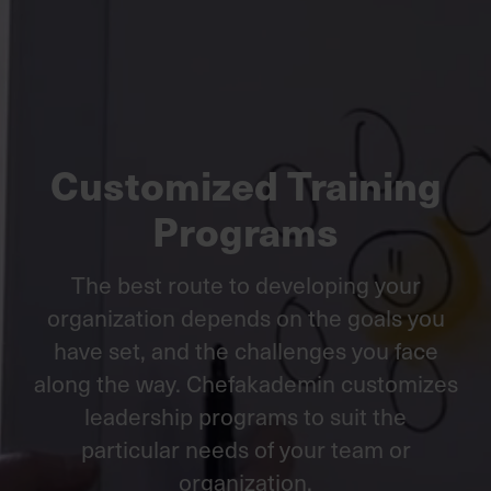
Villkor och policy för
personuppgiftsbehandling
Sök
efter:
Customized Training
Programs
The best route to developing your
organization depends on the goals you
Logga in
have set, and the challenges you face
Chefakademin+
along the way. Chefakademin customizes
leadership programs to suit the
particular needs of your team or
organization.