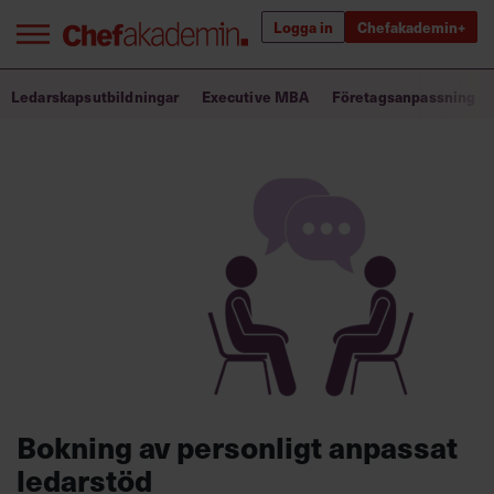
Logga in
Chefakademin+
Bra ledare förändrar världen
Ledarskapsutbildningar
Executive MBA
Företagsanpassning
Innehåll från Chef
Utbildning för ledare
Chefakademin+
Populära utbildningar
Annonsera
Om oss
Bokning av personligt anpassat
Kontakta oss
ledarstöd
Kundservice