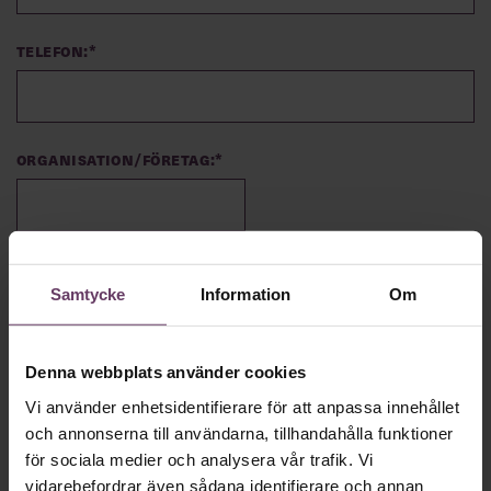
Telefon:
*
Organisation/företag:
*
Roll/befattning:
*
Samtycke
Information
Om
Hur vill du helst bli coachad?
*
Denna webbplats använder cookies
På distans (via Teams/Zoom)
Vi använder enhetsidentifierare för att anpassa innehållet
och annonserna till användarna, tillhandahålla funktioner
På plats (vid Fridhemsplan i Stockholm)
för sociala medier och analysera vår trafik. Vi
vidarebefordrar även sådana identifierare och annan