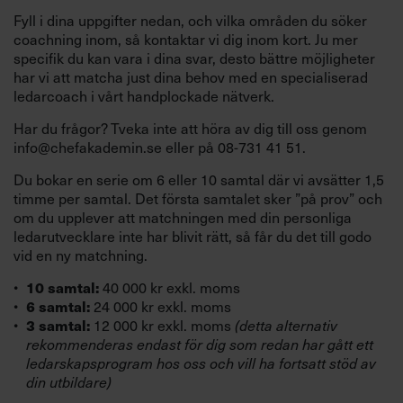
Villkor och policy för
Fyll i dina uppgifter nedan, och vilka områden du söker
personuppgiftsbehandling
coachning inom, så kontaktar vi dig inom kort. Ju mer
specifik du kan vara i dina svar, desto bättre möjligheter
har vi att matcha just dina behov med en specialiserad
Sök
ledarcoach i vårt handplockade nätverk.
efter:
Har du frågor? Tveka inte att höra av dig till oss genom
info@chefakademin.se eller på 08-731 41 51.
Du bokar en serie om 6 eller 10 samtal där vi avsätter 1,5
timme per samtal. Det första samtalet sker ”på prov” och
om du upplever att matchningen med din personliga
ledarutvecklare inte har blivit rätt, så får du det till godo
vid en ny matchning.
Logga in
10 samtal:
40 000 kr exkl. moms
6 samtal:
24 000 kr exkl. moms
Chefakademin+
3 samtal:
12 000 kr exkl. moms
(detta alternativ
rekommenderas endast för dig som redan har gått ett
ledarskapsprogram hos oss och vill ha fortsatt stöd av
din utbildare)