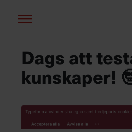
Sök
efter:
Dags att test
kunskaper! 