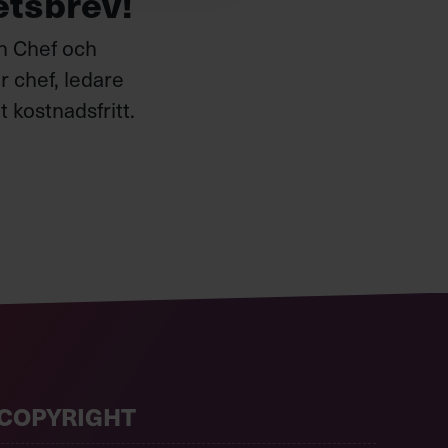
etsbrev!
ån Chef och
 chef, ledare
 kostnadsfritt.
COPYRIGHT