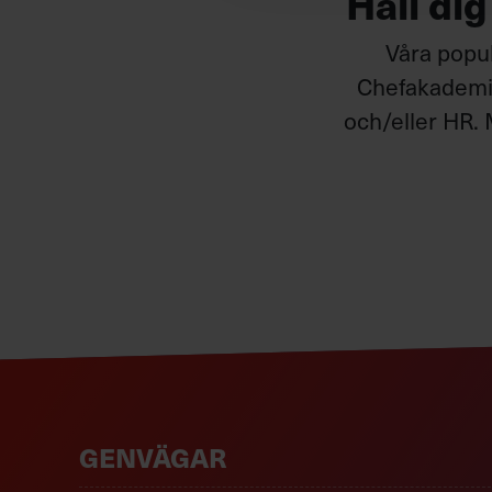
Håll di
Våra popul
Chefakademin
och/eller HR. 
GENVÄGAR