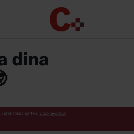
Chefakademin+
Lyft ditt ledarskap med C+
Masterclass
a dina
Verktyg i vardagen
Ledarskapsbiblioteket

Ledarskapstest
Chef GPT – din chefsassistent i
fickan