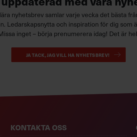
g uppdaterad med våra nyh
ära nyhetsbrev samlar varje vecka det bästa fr
. Ledarskapsnytta och inspiration för dig som är
Missa inget – börja prenumerera idag! Det är helt
JA TACK, JAG VILL HA NYHETSBREV!
KONTAKTA OSS