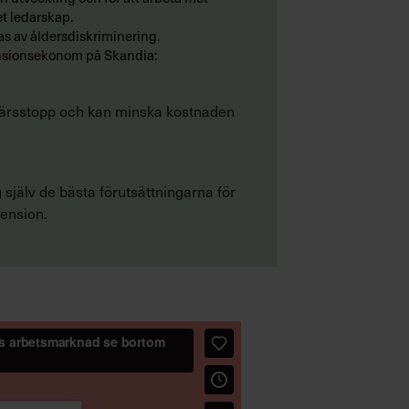
et ledarskap.
as av åldersdiskriminering.
 pensionsekonom på Skandia:
karriärsstopp och kan minska kostnaden
jälv de bästa förutsättningarna för
pension.