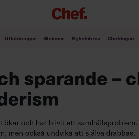
Chefakademin+
Utbildningar
Webinar
Nyhetsbrev
Chefdagen
Lyft ditt ledarskap med C+
Masterclass
Verktyg i vardagen
Ledarskapsbiblioteket
ch sparande – 
Ledarskapstest
Chef GPT – din chefsassistent i
lderism
fickan
t ökar och har blivit ett samhällsproblem.
m, men också undvika att själva drabbas.