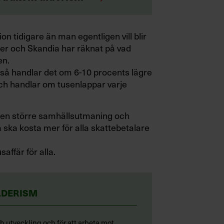
sion tidigare än man egentligen vill blir
nter och Skandia har räknat på vad
en.
 så handlar det om 6-10 procents lägre
ch handlar om tusenlappar varje
vi en större samhällsutmaning och
 ska kosta mer för alla skattebetalare
affär för alla.
LDERISM
ch utveckling och för att arbeta mot