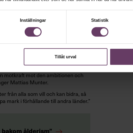
Inställningar
Statistik
 en bra pension. Den ekvationen går inte
s på arbetsmarknaden och vi börjar
g visar att det är efter 40 som vi är
Tillåt urval
rna för att kunna gå i pension. Allt
ta en balans mellan antalet år i arbete
 en motkraft mot den ambitionen och
äger Mattias Munter.
ter från alla som vill och kan bidra, så
a mark i förhållande till andra länder.”
t bakom ålderism”