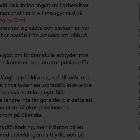
edd diskrimineringsform i arbetslivet
an chef har blivit missgynnad på
ng av Chef
.
romsar sig själva och sin karriär när
 har avstått från att söka ett jobb på
ns gott om fördomsfulla attityder mot
ch kommer med en stor prislapp för
långt upp i åldrarna, och till och med
 finns tyvärr en utbredd bild av äldre
r svårt att lära nytt. När
a längre inte får göra det blir detta ett
essutom sänker pensionerna
konom på Skandia.
itydförändring, men i väntan på en
med utvecklingen i sitt yrke och på