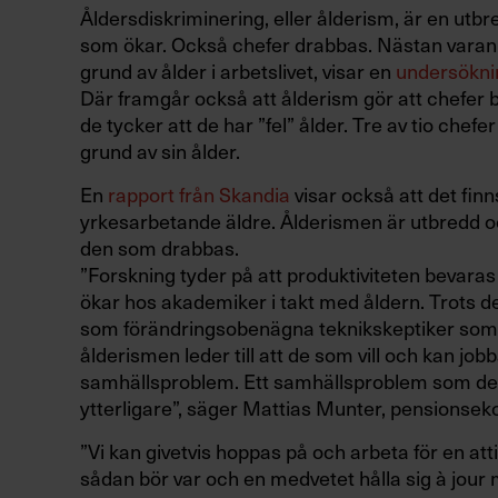
Åldersdiskriminering, eller ålderism, är en utbr
som ökar. Också chefer drabbas. Nästan varann
grund av ålder i arbetslivet, visar en
undersökni
Där framgår också att ålderism gör att chefer b
de tycker att de har ”fel” ålder. Tre av tio chefer
grund av sin ålder.
En
rapport från Skandia
visar också att det fin
yrkesarbetande äldre. Ålderismen är utbredd o
den som drabbas.
”Forskning tyder på att produktiviteten bevaras 
ökar hos akademiker i takt med åldern. Trots det
som förändringsobenägna teknikskeptiker som ha
ålderismen leder till att de som vill och kan jobb
samhällsproblem. Ett samhällsproblem som d
ytterligare”, säger Mattias Munter, pensionse
”Vi kan givetvis hoppas på och arbeta för en att
sådan bör var och en medvetet hålla sig à jour 