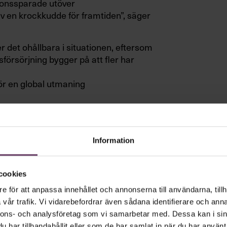
ionssparade utöver
v en krockkudde för framtiden”, säger
 det ohållbara i situationen, eftersom
örsörjning bygger på att fler har
ör en global utmaning
Information
 framåt
Amelia
där kända svenskar som
flera
berättar om sina erfarenheter av
cookies
e för att anpassa innehållet och annonserna till användarna, tillh
vår trafik. Vi vidarebefordrar även sådana identifierare och anna
nnons- och analysföretag som vi samarbetar med. Dessa kan i sin
har tillhandahållit eller som de har samlat in när du har använt 