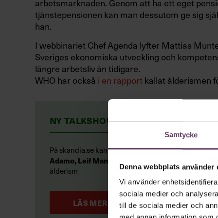
arbetsmarknaden. Genom att ha ett eget pens
tjänstepensionen kan man dessutom ge sig själ
han.
I webbinariet Chef Agenda lyfter Mattias Munter
Sveriges ekonomiska utveckling och kompetensf
längre arbetsliv än tidigare.
WHO har också
i en rapport
kallat ålderismen f
NY TALKSHOW: FULL FART FRAMÅT
Samtycke
talkshowen Full fart
På skandia.se kan du ta del av
Adamo,
Leif Mannerström
Carin Götblad
och
med 
Denna webbplats använder 
ålderism
Vi använder enhetsidentifierar
sociala medier och analysera 
LÄS MER OM FULL FART FRAMÅT
till de sociala medier och a
med annan information som du 