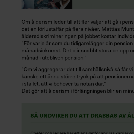
Om ålderism leder till att fler väljer att gå i pen
det en förlustaffär på flera nivåer. Mattias Mu
åldersdiskrimineringen på jobbet kostar individ
”För varje år som du tidigarelägger din pension
månadsinkomst. Det blir snabbt stora belopp o
månad i utebliven pension.”
”Om vi aggregerar det till samhällsnivå så får 
kanske ett ännu större tryck på att pensionerna
i stället, att vi behöver ta notan där.”
Det gör att ålderism i förlängningen blir en minus
SÅ UNDVIKER DU ATT DRABBAS AV Å
Chefer och ledare har ett ansvar för andras karriär o