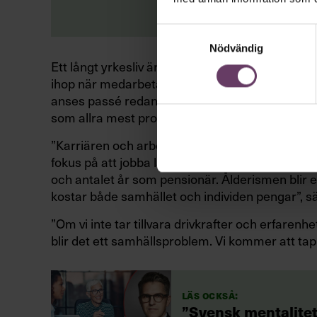
Samtyckesval
Nödvändig
Ett långt yrkesliv är också en förutsättning för
ihop när medarbetare och chefer diskriminera
anses passé redan vid 45. Samtidigt som forsknin
som allra mest produktiva på jobbet.
”Karriären och arbetslivet ska bygga upp resurse
fokus på att jobba längre har sin grund i att hit
och antalet år som pensionär. Ålderismen blir
kostar både samhället och individen pengar”, s
”Om vi inte tar tillvara drivkrafter och erfarenhe
blir det ett samhällsproblem. Vi kommer att tapp
Läs också:
”Svensk mentalite