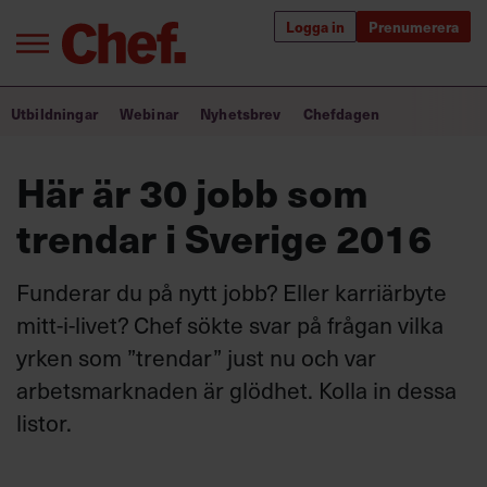
Logga in
Prenumerera
Bra ledare förändrar världen
Utbildningar
Webinar
Nyhetsbrev
Chefdagen
Innehåll från Chef
Här är 30 jobb som
Utbildning för ledare
trendar i Sverige 2016
Chefakademin+
Funderar du på nytt jobb? Eller karriärbyte
Populära utbildningar
mitt-i-livet? Chef sökte svar på frågan vilka
yrken som ”trendar” just nu och var
arbetsmarknaden är glödhet. Kolla in dessa
Annonsera
listor.
Om oss
Kontakta oss
Kundservice