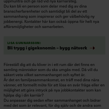
uppmuntra och ge råd vid nya karriärsteg.
Du kan bli en person som delar med dig av dina
branscherfarenheter och samtidigt bli del av ett
sammanhang som inspirerar och ger välbehövlig ny
jobbenergi. Kontakter här kan också öppna för helt nya
affärsmöjligheter och samarbeten.
Lisa Gunnarsson:
Bli trygg i gigekonomin – bygg nätverk
Föreställ dig att du kliver in i ett rum där det finns en
samling människor som du ska umgås med. Då vill du
säkert veta vilket sammanhanget och syftet är.
Är det en familjesammankomst, en träff med dina nära
vänner, ett formellt möte för att lösa en svår fråga eller en
möjlighet att göra intryck på nya jobbkontakter som kan
hjälpa dig i din karriär?
Du anpassar dig sedan efter sammanhanget och bidrar
med det som är relevant, för dig själv och de andra som