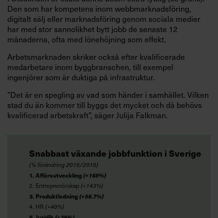
Den som har kompetens inom webbmarknadsföring,
digitalt sälj eller marknadsföring genom sociala medier
har med stor sannolikhet bytt jobb de senaste 12
månaderna, ofta med lönehöjning som effekt.
Arbetsmarknaden skriker också efter kvalificerade
medarbetare inom byggbranschen, till exempel
ingenjörer som är duktiga på infrastruktur.
”Det är en spegling av vad som händer i samhället. Vilken
stad du än kommer till byggs det mycket och då behövs
kvalificerad arbetskraft”, säger Julija Falkman.
Snabbast växande jobbfunktion i Sverige
(% förändring 2015/2016)
1. Affärsutveckling
(+169%)
2. Entreprenörskap
(+143%)
3. Produktledning
(+56.7%)
4. HR
(+40%)
5. Juridik
(+36%)