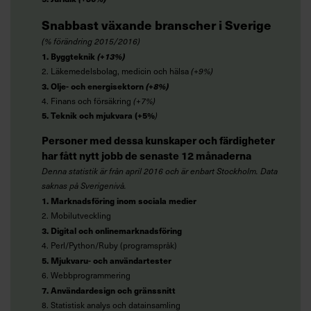
Snabbast växande branscher i Sverige
(% förändring 2015/2016)
1. Byggteknik
(+13%)
2. Läkemedelsbolag, medicin och hälsa
(+9%)
3. Olje- och energisektorn
(+8%)
4. Finans och försäkring
(+7%)
5. Teknik och mjukvara
(+5%
)
Personer med dessa kunskaper och färdigheter
har fått nytt jobb de senaste 12 månaderna
Denna statistik är från april 2016 och är enbart Stockholm. Data
saknas på Sverigenivå.
1. Marknadsföring inom sociala medier
2. Mobilutveckling
3. Digital och onlinemarknadsföring
4. Perl/Python/Ruby (programspråk)
5. Mjukvaru- och användartester
6. Webbprogrammering
7. Användardesign och gränssnitt
8. Statistisk analys och datainsamling