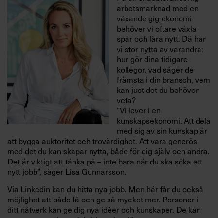
arbetsmarknad med en
växande gig-ekonomi
behöver vi oftare växla
spår och lära nytt. Då har
vi stor nytta av varandra:
hur gör dina tidigare
kollegor, vad säger de
främsta i din bransch, vem
kan just det du behöver
veta?
”Vi lever i en
kunskapsekonomi. Att dela
med sig av sin kunskap är
att bygga auktoritet och trovärdighet. Att vara generös
med det du kan skapar nytta, både för dig själv och andra.
Det är viktigt att tänka på – inte bara när du ska söka ett
nytt jobb”, säger Lisa Gunnarsson.
Via Linkedin kan du hitta nya jobb. Men här får du också
möjlighet att både få och ge så mycket mer. Personer i
ditt nätverk kan ge dig nya idéer och kunskaper. De kan