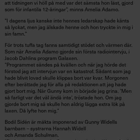
att tidningen vi höll på med var det sämsta hon läst, gjord
som för infantila 12-åringar”, minns Amelia Adamo.
”I dagens ljus kanske inte hennes ledarskap hade känts
så lyckat, men jag älskade henne och hon tryckte in mig i
sin famn.”
För trots tuffa tag fanns samtidigt stödet och värmen där.
Som när Amelia Adamo gjorde sin första radiointervju, i
Jacob Dahlins program Galaxen.
”Programmet sändes på kvällen och när jag hörde det
förstod jag att intervjun var en katastrof. Sådant som jag
hade blivit lovad skulle klippas bort var kvar. Morgonen
efter berättade jag för alla på redaktionen att jag hade
gjort bort mig. När Gunny kom in började jag grina. ’Men
så farligt var det väl ändå inte’, tröstade hon. Om jag
gjorde bort mig så skulle hon aldrig lägga extra lök på
laxen. Då lyfte hon mig.”
Bodil Sidén är mäkta imponerad av Gunny Widells
barnbarn – systrarna Hannah Widell
och Amanda Schulman.