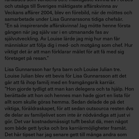
och utsågs till Sveriges mäktigaste affärskvinna av
Veckans affärer 2004, blev en förebild, när de möttes och
samarbetade under Lisa Gunnarssons tidiga chefsår.
”En så inspirerande affärskvinna! Jag mötte henne första
gången när jag själv var i en utmanande fas av
självutveckling. Av Louise lärde jag mig hur man får
människor att följa dig i med- och motgång som chef. Hur
viktigt det är att man förklarar målet för att få med sig
företaget på resan.”
Lisa Gunnarsson har fyra barn och Louise Julian tre.
Louise Julian blev ett bevis för Lisa Gunnarsson att det
går att få ihop familj med en framgångsrik karriär.
”Hon gjorde tydligt att man kan delegera och ta hjälp. Hon
berättade att hon och hennes man hade gjort en lista för
allt som skulle göras hemma. Sedan delade de på det
viktiga, föräldraskapet, för att sedan outsourca resten dvs
de delar av familjelivet som inte är nödvändiga att just vi
gör. Det var kostnadsmässigt tufft beslut då, men något
som både gett lycka och bra karriärmöjligheter framåt.
Det här tipset har jag senare gett till många andra som