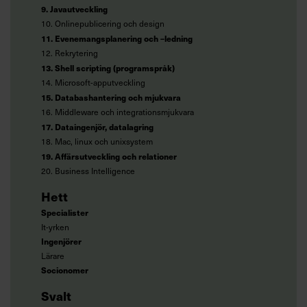
9. Javautveckling
10. Onlinepublicering och design
11. Evenemangsplanering och –ledning
12. Rekrytering
13. Shell scripting (programspråk)
14. Microsoft-apputveckling
15. Databashantering och mjukvara
16. Middleware och integrationsmjukvara
17. Dataingenjör, datalagring
18. Mac, linux och unixsystem
19. Affärsutveckling och relationer
20. Business Intelligence
Hett
Specialister
It-yrken
Ingenjörer
Lärare
Socionomer
Svalt