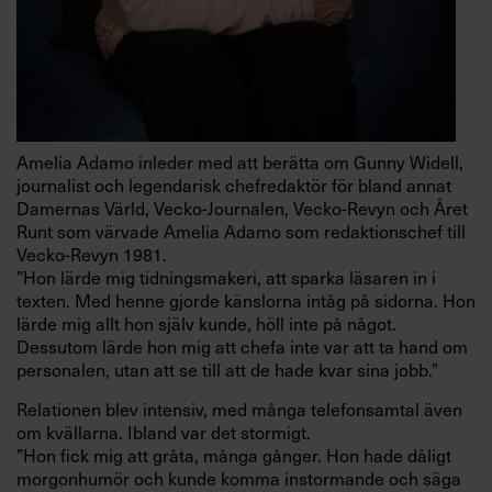
Amelia Adamo inleder med att berätta om Gunny Widell,
journalist och legendarisk chefredaktör för bland annat
Damernas Värld, Vecko-Journalen, Vecko-Revyn och Året
Runt som värvade Amelia Adamo som redaktionschef till
Vecko-Revyn 1981.
”Hon lärde mig tidningsmakeri, att sparka läsaren in i
texten. Med henne gjorde känslorna intåg på sidorna. Hon
lärde mig allt hon själv kunde, höll inte på något.
Dessutom lärde hon mig att chefa inte var att ta hand om
personalen, utan att se till att de hade kvar sina jobb.”
Relationen blev intensiv, med många telefonsamtal även
om kvällarna. Ibland var det stormigt.
”Hon fick mig att gråta, många gånger. Hon hade dåligt
morgonhumör och kunde komma instormande och säga