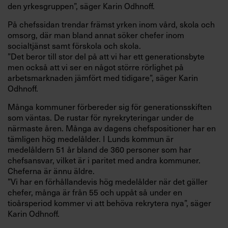
den yrkesgruppen”, säger Karin Odhnoff.
På chefssidan trendar främst yrken inom vård, skola och
omsorg, där man bland annat söker chefer inom
socialtjänst samt förskola och skola.
”Det beror till stor del på att vi har ett generationsbyte
men också att vi ser en något större rörlighet på
arbetsmarknaden jämfört med tidigare”, säger Karin
Odhnoff.
Många kommuner förbereder sig för generationsskiften
som väntas. De rustar för nyrekryteringar under de
närmaste åren. Många av dagens chefspositioner har en
tämligen hög medelålder. I Lunds kommun är
medelåldern 51 år bland de 360 personer som har
chefsansvar, vilket är i paritet med andra kommuner.
Cheferna är ännu äldre.
”Vi har en förhållandevis hög medelålder när det gäller
chefer, många är från 55 och uppåt så under en
tioårsperiod kommer vi att behöva rekrytera nya”, säger
Karin Odhnoff.