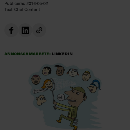
Publicerad
2016-05-02
Villkor och policy för
Text: Chef Content
personuppgiftsbehandling
Sök
efter:
Annonssamarbete:
Linkedin
Logga in
Prenumerera