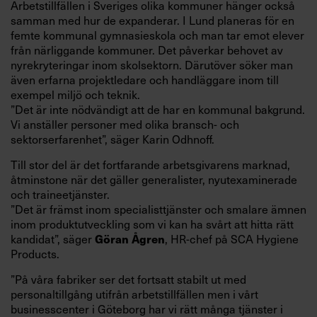
Arbetstillfällen i Sveriges olika kommuner hänger också
samman med hur de expanderar. I Lund planeras för en
femte kommunal gymnasieskola och man tar emot elever
från närliggande kommuner. Det påverkar behovet av
nyrekryteringar inom skolsektorn. Därutöver söker man
även erfarna projektledare och handläggare inom till
exempel miljö och teknik.
”Det är inte nödvändigt att de har en kommunal bakgrund.
Vi anställer personer med olika bransch- och
sektorserfarenhet”, säger Karin Odhnoff.
Till stor del är det fortfarande arbetsgivarens marknad,
åtminstone när det gäller generalister, nyutexaminerade
och traineetjänster.
”Det är främst inom specialisttjänster och smalare ämnen
inom produktutveckling som vi kan ha svårt att hitta rätt
kandidat”, säger
, HR-chef på SCA Hygiene
Göran Ågren
Products.
”På våra fabriker ser det fortsatt stabilt ut med
personaltillgång utifrån arbetstillfällen men i vårt
businesscenter i Göteborg har vi rätt många tjänster i