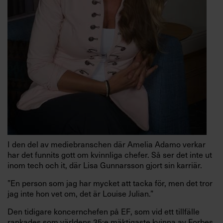
I den del av mediebranschen där Amelia Adamo verkar
har det funnits gott om kvinnliga chefer. Så ser det inte ut
inom tech och it, där Lisa Gunnarsson gjort sin karriär.
”En person som jag har mycket att tacka för, men det tror
jag inte hon vet om, det är Louise Julian.”
Den tidigare koncernchefen på EF, som vid ett tillfälle
rankades som världens 35:e mäktigaste kvinna av Forbes