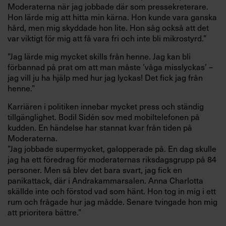
Moderaterna när jag jobbade där som pressekreterare.
Hon lärde mig att hitta min kärna. Hon kunde vara ganska
hård, men mig skyddade hon lite. Hon såg också att det
var viktigt för mig att få vara fri och inte bli mikrostyrd.”
”Jag lärde mig mycket skills från henne. Jag kan bli
förbannad på prat om att man måste ’våga misslyckas’ –
jag vill ju ha hjälp med hur jag lyckas! Det fick jag från
henne.”
Karriären i politiken innebar mycket press och ständig
tillgänglighet. Bodil Sidén sov med mobiltelefonen på
kudden. En händelse har stannat kvar från tiden på
Moderaterna.
”Jag jobbade supermycket, galopperade på. En dag skulle
jag ha ett föredrag för moderaternas riksdagsgrupp på 84
personer. Men så blev det bara svart, jag fick en
panikattack, där i Andrakammarsalen. Anna Charlotta
skällde inte och förstod vad som hänt. Hon tog in mig i ett
rum och frågade hur jag mådde. Senare tvingade hon mig
att prioritera bättre.”