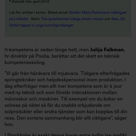
*
Statistik från april 2016
Läs fler artiklar i serien. Bland annat:
Så blev Maria Pettersson mäktigast
på Linkedin.
Samt:
Två nyckelsamtal många chefer missar
och
Sara, 32:
Därför tappar ni unga kvinnliga talanger
It-kompetens är sedan länge hett, men
,
Julija Falkman
hr-direktör på Poolia, berättar att det skett en teknisk
kompetensväxling.
”Vi går från hårdvara till mjukvara. Tidigare efterfrågades
springtekniker och helpdeskpersonal inom produktion. I
dag efterfrågar man allt mer kompetens som är à jour
med ny teknik och som förstår interaktionen mellan
människor och maskiner. Till exempel om du bokar en
solresa på nätet så får du snabbt erbjudande om
solprodukter eller andra tjänster som kan kopplas till din
resa. Den sortens sammanhang blir allt viktigare”, säger
hon.
I Stockholm är exakt denna boom extra tydlig (se grafik).