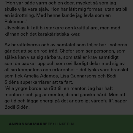
”Hon var både varm och en doer, mycket så som jag
skulle vilja vara själv. Hon har låtit mig formas, utan att bli
en isdrottning. Med henne kunde jag levla som en
Pokémon.”
Utvecklas till att bli starkare och kraftfullare, men med
kärnan och det karaktäristiska kvar.
Av berättelserna och av samtalet som följer här i sofforna
går det att se en röd tråd. Chefer som ser personen, som
själva kan visa sig sårbara, som ställer krav samtidigt
som de backar upp och som ovillkorligt delar med sig av
all sin kompetens och erfarenhet – det tycks vara bränslet
som fick Amelia Adamos, Lisa Gunnarsons och Bodil
Sidéns superkarriärer att ta fart.
”Alla yngre borde ha rätt till en mentor. Jag har haft
mentorer och jag är mentor, ibland ganska hård. Men att
ge tid och lägga energi på det är otroligt värdefullt”, säger
Bodil Sidén.
Att som kvinna få den skjutsen av en kvinnlig chef ger en
extra dimension, både för identifikationen och genom att
Annonssamarbete:
Linkedin
ge en känsla av mer tillgänglighet och närhet. Detta är så