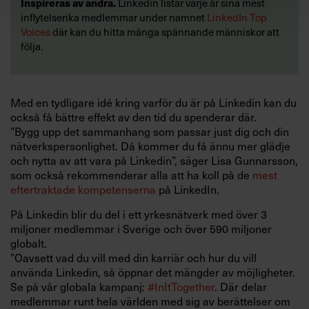
Inspireras av andra.
Linkedin listar varje år sina mest
inflytelserika medlemmar under namnet
LinkedIn Top
Voices
där kan du hitta många spännande människor att
följa.
Med en tydligare idé kring varför du är på Linkedin kan du
också få bättre effekt av den tid du spenderar där.
”Bygg upp det sammanhang som passar just dig och din
nätverkspersonlighet. Då kommer du få ännu mer glädje
och nytta av att vara på Linkedin”, säger Lisa Gunnarsson,
som också rekommenderar alla att ha koll på de
mest
eftertraktade kompetenserna
på LinkedIn.
På Linkedin blir du del i ett yrkesnätverk med över 3
miljoner medlemmar i Sverige och över 590 miljoner
globalt.
”Oavsett vad du vill med din karriär och hur du vill
använda Linkedin, så öppnar det mängder av möjligheter.
Se på vår globala kampanj:
#InItTogether
. Där delar
medlemmar runt hela världen med sig av berättelser om