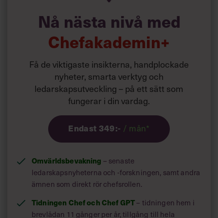
Villkor och policy för
Wedellsborg är listad som en av världens
Nå nästa nivå med
personuppgiftsbehandling
20 främsta tänkare. I sin hyllade bok visar
Chefakademin+
han vägen till en strategisk superkraft som
Sök
chef – förmågan att faktiskt lösa rätt
efter:
Få de viktigaste insikterna, handplockade
problem.
nyheter, smarta verktyg och
ledarskapsutveckling – på ett sätt som
fungerar i din vardag.
Liknande innehåll
hittas här:
Ledarskapsbiblioteket
/ mån*
Endast 349:-
Logga in
Omvärldsbevakning
– senaste
Prenumerera
ledarskapsnyheterna och -forskningen, samt andra
ämnen som direkt rör chefsrollen.
Tidningen Chef och Chef GPT
– tidningen hem i
brevlådan 11 gånger per år, tillgång till hela