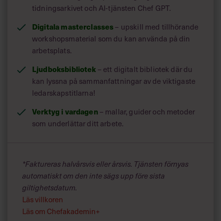
tidningsarkivet och AI-tjänsten Chef GPT.
Digitala masterclasses
– upskill med tillhörande
workshopsmaterial som du kan använda på din
arbetsplats.
Ljudboksbibliotek
– ett digitalt bibliotek där du
kan lyssna på sammanfattningar av de viktigaste
ledarskapstitlarna!
Verktyg i vardagen
– mallar, guider och metoder
OM FÖRFATTAREN
som underlättar ditt arbete.
*Faktureras halvårsvis eller årsvis. Tjänsten förnyas
automatiskt om den inte sägs upp före sista
giltighetsdatum.
Läs villkoren
Läs om Chefakademin+