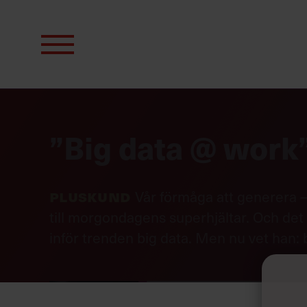
Sök
efter:
”Big data @ work
Pluskund
Vår förmåga att generera
till morgondagens superhjältar. Och det
inför trenden big data. Men nu vet han: b