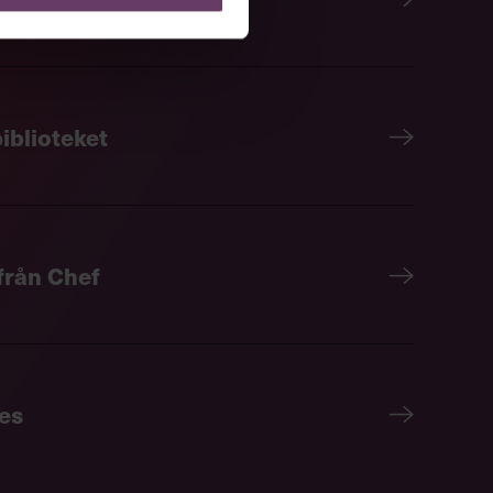
iblioteket
 från Chef
es