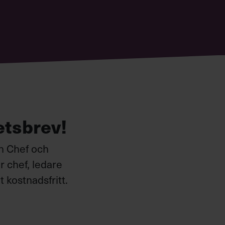
etsbrev!
ån Chef och
 chef, ledare
 kostnadsfritt.