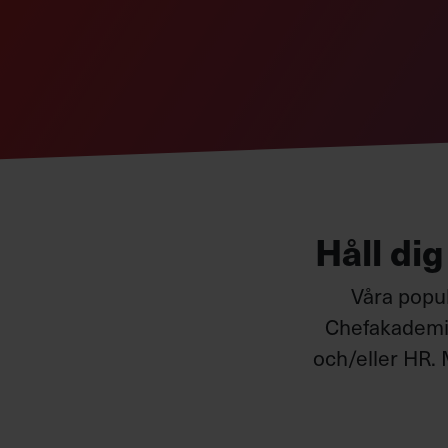
Och att det kräver ett sätt att arbeta som världe
En trend
Många har gjort anspråk på termen big data, men
att klä gamla metoder i en ny trendriktig kosty
Big data kommer att bli en ganska kortlivad t
gillar allt med big data förutom namnet (han själv
bara var ”ytterligare en tekniktrend som inte g
Håll di
sin forskning).
Det är bristen på struktur snarare än storlek
Våra popul
data.
Chefakademin
Poängen med big data har sammanfattats i form
och/eller HR. 
hastighet (velocity)
. Sedan har andra lagt till 
(veracity)
och
värde
.
Det betyder att det är en stor mängd informatio