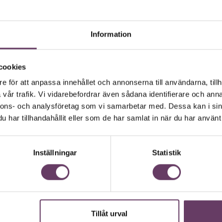
Läs om Chefakademin+
begreppet big data. Vilket borde, om man ska tro
Information
 förändras i takt med att informationen ökar i
nvänder som underlag kan vara inaktuell redan
 att kontinuerligt följa med i informationsflödet –
cookies
e för att anpassa innehållet och annonserna till användarna, tillh
vår trafik. Vi vidarebefordrar även sådana identifierare och anna
nnons- och analysföretag som vi samarbetar med. Dessa kan i sin
rvarar en datamängd motsvarande 427
har tillhandahållit eller som de har samlat in när du har använt 
håller fler pixlar än de som Kodak
Inställningar
Statistik
ang.
 under televisionens femtio första år.
Tillåt urval
Chef GPT