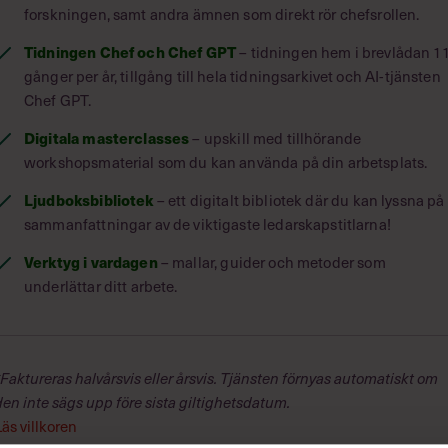
forskningen, samt andra ämnen som direkt rör chefsrollen.
Tidningen Chef och Chef GPT
– tidningen hem i brevlådan 1
g the opportunities.
gånger per år, tillgång till hela tidningsarkivet och AI-tjänsten
Chef GPT.
Digitala masterclasses
– upskill med tillhörande
workshopsmaterial som du kan använda på din arbetsplats.
Ljudboksbibliotek
– ett digitalt bibliotek där du kan lyssna på
sammanfattningar av de viktigaste ledarskapstitlarna!
Verktyg i vardagen
– mallar, guider och metoder som
underlättar ditt arbete.
lut ska fattas och vad vi kan göra för att behålla
ormation som omger oss.
jälv skeptisk till termen big data, men
*Faktureras halvårsvis eller årsvis. Tjänsten förnyas automatiskt om
r att förkasta det som ännu en teknisk trend som
den inte sägs upp före sista giltighetsdatum.
are och ledare och lärde sig förstå vad big
Läs villkoren
la kommer att beröras av det.