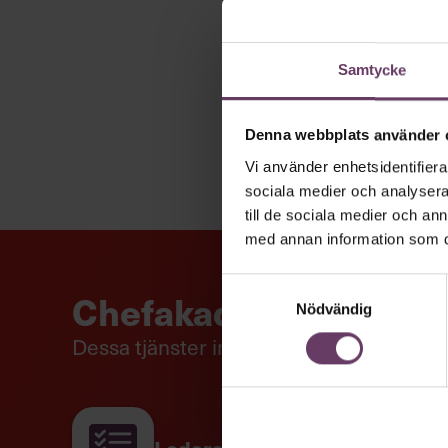
Bokens tes:
Alltmer arbete bedrivs i team. Fördelarna
också fallgropar. I ivern och önskan att komma snabbt 
Samtycke
sedan kör fast eller resultatet inte blir enligt förvänt
effektiva team behövs kunskaper om hur människor fun
kan komma i rörelse.
Denna webbplats använder 
Summering:
Om man lyckas med att använda självstän
Vi använder enhetsidentifierar
chefer som jobbar mycket med team måste ta teamutveck
sociala medier och analysera 
kritiskt tänkande framför kortsiktiga lösningar och att lå
till de sociala medier och a
samarbetsvänligt beteende. Det långsiktiga tänkandet g
med annan information som du 
ytan som hämmar arbetet. Därför ska man se misstag som
fungerande teamarbete ökar kreativiteten och chanser
involverad än frånvarande, är rådet.
Samtyckesval
Chefakademin+
Nödvändig
Dessa tjänster ingår i vårt plusabonnem
Hur många gånger tänker du på att resultatet s
ha varit ännu bättre? Kort sagt: lägger vi ned til
vässa teamet till att bli så kreativt och effektiv
Ledarskapstest