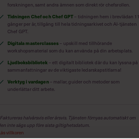
forskningen, samt andra ämnen som direkt rör chefsrollen.
Tidningen Chef och Chef GPT
– tidningen hem i brevlådan 1
gånger per år, tillgång till hela tidningsarkivet och AI-tjänsten
Chef GPT.
Digitala masterclasses
– upskill med tillhörande
workshopsmaterial som du kan använda på din arbetsplats.
Ljudboksbibliotek
– ett digitalt bibliotek där du kan lyssna på
sammanfattningar av de viktigaste ledarskapstitlarna!
arbetat som forskare och universitetslärare vid
 också varit konsult inom idrottspsykologi och
Verktyg i vardagen
– mallar, guider och metoder som
beslutsfattande. Han har skrivit flera böcker
underlättar ditt arbete.
er.
*Faktureras halvårsvis eller årsvis. Tjänsten förnyas automatiskt om
den inte sägs upp före sista giltighetsdatum.
rbetsgruppens psykologi, prestationen i grupp,
. Andra delen beskriver en rad metoder och
Läs villkoren
n omfattande referenslista.