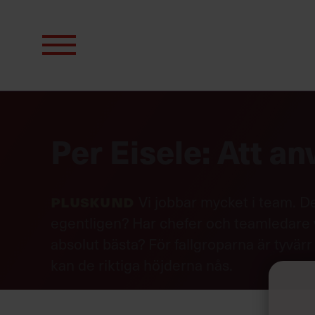
Sök
efter:
Per Eisele: Att a
Pluskund
Vi jobbar mycket i team. De
egentligen? Har chefer och teamledare ve
absolut bästa? För fallgroparna är tyvär
kan de riktiga höjderna nås.