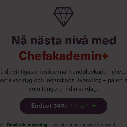
Nå nästa nivå med
Chefakademin+
å de viktigaste insikterna, handplockade nyhete
arta verktyg och ledarskapsutveckling – på ett s
som fungerar i din vardag.
Endast 349:-
/ mån*
Omvärldsbevakning
– senaste ledarskapsnyheterna och -