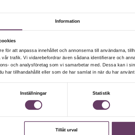
Läs om Chefakademin+
 med att jobba i team är många, men det finns
fram är det lätt att negligera hindren. När man
Information
ningarna förstår ingen vad som hänt. För att bygga
gerar i grupp och vilka negativa krafter som
cookies
diga team finns stora vinster att göra. Men
e för att anpassa innehållet och annonserna till användarna, tillh
ling på allvar. Det är viktigt att premiera
vår trafik. Vi vidarebefordrar även sådana identifierare och anna
ta varje team ta fram sina riktlinjer för ett
nnons- och analysföretag som vi samarbetar med. Dessa kan i sin
ör det lättare att ha fokus på orsaker under
har tillhandahållit eller som de har samlat in när du har använt 
 möjligheter till förbättring. Med ett
na att upptäcka fel. Och chefen själv? Mer
Inställningar
Statistik
ang.
om ditt team just har presterat kunde
lräckligt med energi för att verkligen
t som det bara går?
Tillåt urval
Chef GPT