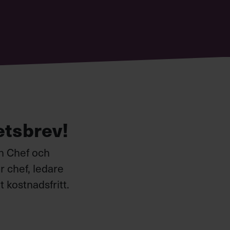
etsbrev!
ån Chef och
 chef, ledare
 kostnadsfritt.