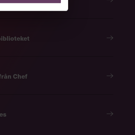
iblioteket
 från Chef
es