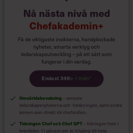
fram ditt budskap – och på så sätt bädda för
Villkor och policy för
Nå nästa nivå med
det resultat du vill uppnå.
personuppgiftsbehandling
Chefakademin+
Sök
Liknande innehåll
hittas här:
efter:
Ledarskapsbiblioteket
Få de viktigaste insikterna, handplockade
nyheter, smarta verktyg och
ledarskapsutveckling – på ett sätt som
fungerar i din vardag.
Endast 349:-
/ mån*
Logga in
Omvärldsbevakning
– senaste
Prenumerera
ledarskapsnyheterna och -forskningen, samt andra
ämnen som direkt rör chefsrollen.
Tidningen Chef och Chef GPT
– tidningen hem i
brevlådan 11 gånger per år, tillgång till hela