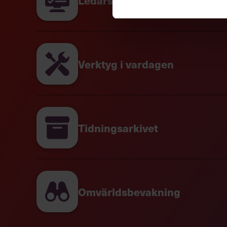
centrum för detta, stort som ett riskorn, som 
(förkortat SCN). SCN kontrollerar sådant som 
hormoner och när under dygnet vi är pigga och t
något längre dygn än det tar för jorden att rotera
vårt inre dygn (runt 24 timmar och 11 minuter)
som soluppgång och -nedgång, för att synkronis
Verktyg i vardagen
människor är inte helt identiska här, men de 
inre timern styr inte bara när vi vill sova – uta
prestation.
Nobelpristagaren Daniel Kahneman är en av p
Tidningsarkivet
vetenskapligt verktyg för att mäta hur dessa r
hittade när de undersökte stora grupper var et
liknande det i Twitter-studien. Positiva känslo
stiger under morgonen mot en topp mitt på dag
eftermiddagen och sedan återigen dra iväg upp
Omvärldsbevakning
Vad kan detta få för praktiska konsekvenser? Ett
forskargrupp som tittade på tusentals telefon
investerare och medier. Analysen visade att te