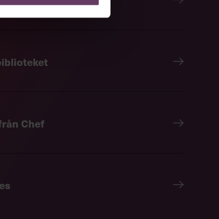
iblioteket
 från Chef
es