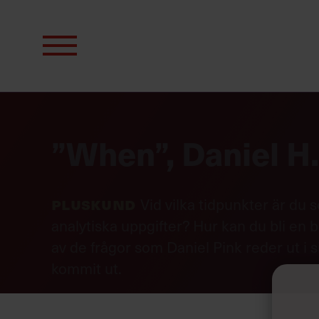
Sök
efter:
”When”, Daniel H.
Pluskund
Vid vilka tidpunkter är du 
analytiska uppgifter? Hur kan du bli en 
av de frågor som Daniel Pink reder ut i 
kommit ut.