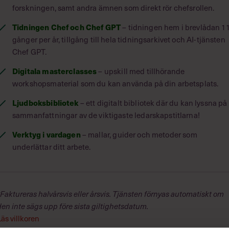
s passagerarflottor från att segla till
forskningen, samt andra ämnen som direkt rör chefsrollen.
larade sig nästan hela vägen fram. Men
Tidningen Chef och Chef GPT
– tidningen hem i brevlådan 1
äl som verkade obegripliga, att
gånger per år, tillgång till hela tidningsarkivet och AI-tjänsten
gjorde fartyget till ett enkelt mål för
Chef GPT.
ped – något som kostade över tusen
Digitala masterclasses
– upskill med tillhörande
workshopsmaterial som du kan använda på din arbetsplats.
om uppenbart och i onödan utsatte
d agenda som inte har framgått? Fick
Ljudboksbibliotek
– ett digitalt bibliotek där du kan lyssna på
ationer och analyser har inte gett
sammanfattningar av de viktigaste ledarskapstitlarna!
lt var så att kapten Turner fattade ett
Verktyg i vardagen
– mallar, guider och metoder som
iddagen?
underlättar ditt arbete.
och stora; när ska jag byta karriär,
inga och så vidare. Vi människor
 kombination av intuition och
*Faktureras halvårsvis eller årsvis. Tjänsten förnyas automatiskt om
bok för att tajming snarare är en
den inte sägs upp före sista giltighetsdatum.
ss att bemästra. Det är kunskap som
Läs villkoren
sitt beslutsfattande.