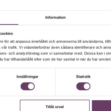
Läs om Chefakademin+
 skilda forskningsfält som ekonomi,
 är alltså ingen ”how to”-bok – utan en
mest grundläggande när det handlar om
Information
cookies
e för att anpassa innehållet och annonserna till användarna, tillh
tetet bestämde sig för en lite ovanlig
vår trafik. Vi vidarebefordrar även sådana identifierare och anna
mningsläge skiftar under en dag. De
nnons- och analysföretag som vi samarbetar med. Dessa kan i sin
iala nätverket Twitter. Med hjälp av
har tillhandahållit eller som de har samlat in när du har använt 
känsloinnehållet, och forskarna kunde
iva stämningslägen – exempelvis
morgonen, föll på eftermiddagen för
Inställningar
Statistik
 Det här mönstret kom igen i alla
ang.
kar följa ungefär samma cykler, vilken
ningsfält som heter kronobiologi, och som
n. I vår hjärna finns faktiskt ett litet
Tillåt urval
Chef GPT