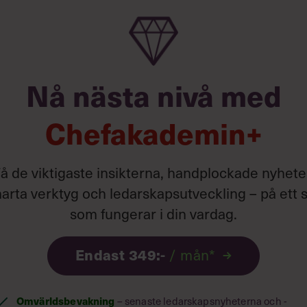
Nå nästa nivå med
Chefakademin+
å de viktigaste insikterna, handplockade nyhete
arta verktyg och ledarskapsutveckling – på ett s
som fungerar i din vardag.
Endast 349:-
/ mån*
ann historia från 1915, och några
rarfartyget Lusitanias kapten Turner
 England. Första världskriget rasade,
Omvärldsbevakning
– senaste ledarskapsnyheterna och -