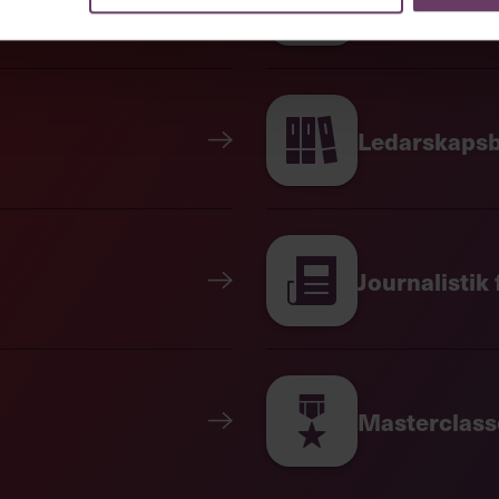
heter suprachiasmatiska kärnan
svängningar i kroppstemperatur,
rötta. SCN:s timer är inställd på ett
 ett varv, alltså det yttre dygnet. Så
 använder ledtrådar från omvärlden,
eras med det yttre dygnet. Vi
Ledarskapsb
breda mönstren kommer igen. För den
n också känslor, beteenden och
ersonerna som ligger bakom ett
Journalistik
ytmer påverkar oss. Det forskarna
t mönster med två tydliga toppar,
r, värme gentemot andra och glädje
en, för att sedan sjunka under
åt under kvällen.
Masterclass
 intressant resultat hittade en
konferenser som börsbolag haft med
lefonkonferenser som hölls på