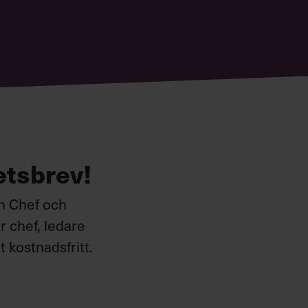
etsbrev!
ån Chef och
 chef, ledare
 kostnadsfritt.